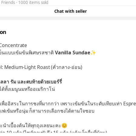
 Friends
1000 items sold
Chat with seller
ion
 Concentrate
ย็นแบบเข้มข้นพิเศษรสชาติ
Vanilla Sundae
✨
l: Medium-Light Roast (คั่วกลาง-อ่อน)
ลา รัม และตบท้ายด้วยเบอร์รี่
้ทั้งเมนูนมหรืออเมริกาโน่
ื่ออิสระในการชงที่มากกว่า เพราะเข้มข้นในระดับเทียบเท่า Espre
ฟเข้มหรือนุ่ม ก็สามารถเลือกชงได้ตามใจชอบ
ะนำเบื้องต้นให้ทุกถุงเลยนะคะ😊
่า 10 แก้ว (ไซส์คาเฟ่) ถึง 15 แก้ว (แก้วเล็กดื่มที่บ้าน)