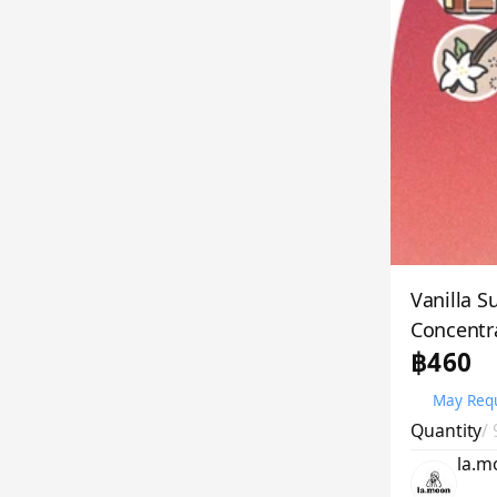
Vanilla Su
Concentr
฿460
May Requ
Quantity
/
la.m