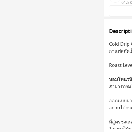
61.8K
Descript
Cold Drip
กาแฟสกัดเ
Roast Leve
หอมโทนวนิล
สามารถชงได
ออกแบบมาเพ
อยากได้กาแ
มีสูตรชงแน
1 ถุงชงได้กว