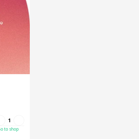
1
o to shop