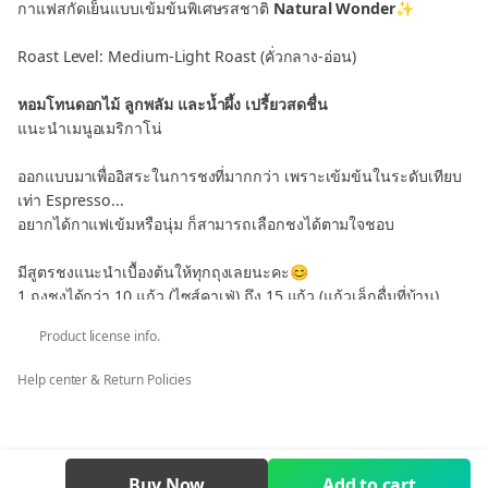
กาแฟสกัดเย็นแบบเข้มข้นพิเศษรสชาติ
Natural Wonder
✨
Roast Level: Medium-Light Roast (คั่วกลาง-อ่อน)
หอมโทนดอกไม้ ลูกพลัม และน้ำผึ้ง เปรี้ยวสดชื่น
แนะนำเมนูอเมริกาโน่
ออกแบบมาเพื่ออิสระในการชงที่มากกว่า เพราะเข้มข้นในระดับเทียบ
เท่า Espresso...
อยากได้กาแฟเข้มหรือนุ่ม ก็สามารถเลือกชงได้ตามใจชอบ
มีสูตรชงแนะนำเบื้องต้นให้ทุกถุงเลยนะคะ😊
1 ถุงชงได้กว่า 10 แก้ว (ไซส์คาเฟ่) ถึง 15 แก้ว (แก้วเล็กดื่มที่บ้าน)
Product license info.
🚚 จัดส่งฟรีทั่วประเทศ
รับประกันจัดส่งช้าเกิน 5 วันจัดส่งให้ใหม่ทันที
Help center & Return Policies
(หากได้รับสินค้าล่าช้าเกินกว่า 5 วัน โดยนับจากวันที่ทางร้านจัดส่ง
สามารถทักหาแอดมินได้เลยนะคะ💗)
Buy Now
Add to cart