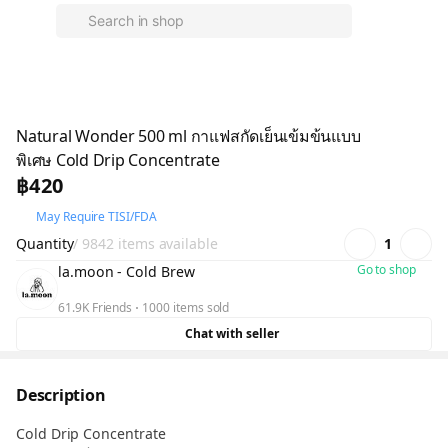
Natural Wonder 500 ml กาแฟสกัดเย็นเข้มข้นแบบ
พิเศษ Cold Drip Concentrate
฿420
May Require TISI/FDA
Quantity
/ 9842 items available
1
Go to shop
la.moon - Cold Brew
61.9K Friends
1000 items sold
Chat with seller
Description
Cold Drip Concentrate