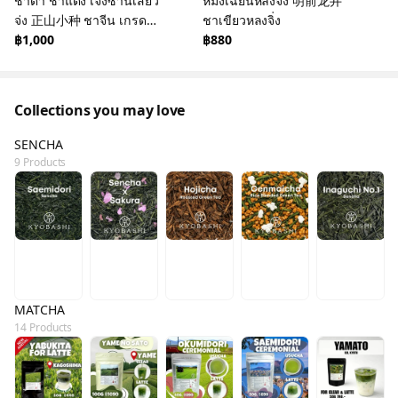
ชาดำ ชาแดง เจิ้งซานเสียว
หมิงเฉียนหลงจิ่ง 明前龙井
จ่ง 正山小种 ชาจีน เกรด
ชาเขียวหลงจิ่ง
พิเศษ Zheng Shan Xiao
฿1,000
฿880
Zhong
Collections you may love
SENCHA
9 Products
MATCHA
14 Products