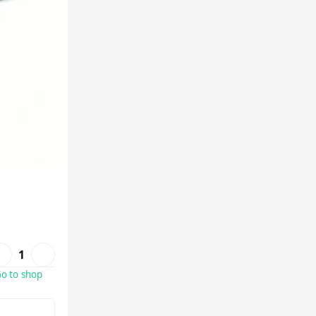
1
o to shop