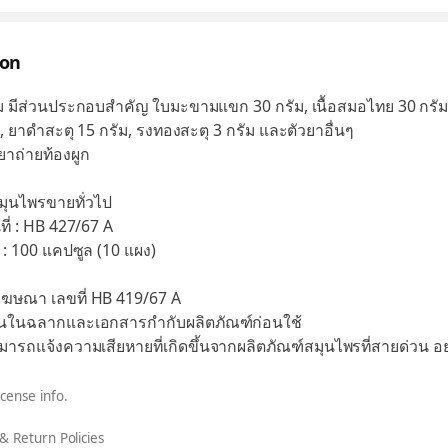
ion
ม มีส่วนประกอบสำคัญ ใบมะขามแขก 30 กรัม, เนื้อสมอไทย 30 กรัม
ม, ยาดำสะตุ 15 กรัม, รงทองสะตุ 3 กรัม และตัวยาอื่นๆ
ยาถ่ายท้องผูก
มุนไพรขายทั่วไป
ี่ : HB 427/67 A
: 100 แคปซูล (10 แผง)
ฆษณา เลขที่ HB 419/67 A
อนในฉลากและเอกสารกำกับผลิตภัณฑ์ก่อนใช้
ามารถแจ้งความเสียหายที่เกิดขึ้นจากผลิตภัณฑ์สมุนไพรที่สายด่วน อ
icense info.
& Return Policies