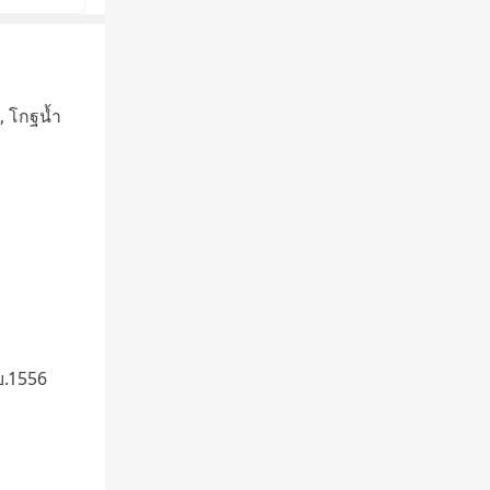
, โกฐน้ำ
ย.1556