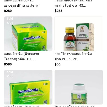
แอนดร็อกซิล 60 (15
แอนดร็อกซิล (สารสกัดฟ้า
แคปซูล) ปรึกษาเภสัชกร
ทะลายโจร) ขวด 45
฿280
แคปซูล ปรึกษาเภสัชกร
฿265
Sold
Out
แอนดร็อกซิล (ฟ้าทะลาย
ยาแก้ไอ ตราแอนดร็อกซิล
โจรสกัด) กล่อง 100
ขวด PET 60 cc.
แคปซูล ปรึกษาเภสัชกร
฿590
฿50
Sold
Out