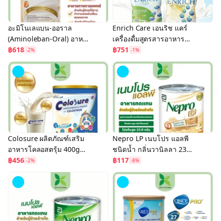
อะมิโนเลแบน-ออราล
Enrich Care เอนริช แคร์
(Aminoleban-Oral) อาหาร
เครื่องดื่มสูตรสารอาหาร
เสริมเฉพาะผู้ป่วยด้วยโรค
฿618
ครบถ้วน และสูตรไม่มี
฿751
-2%
-1%
ตับ 450 g.
น้ำตาล ทดแทนอาหารทาง
สายยางได้
Colosure ผลิตภัณฑ์เสริม
Nepro LP เนบโปร แอลพี
อาหารโคลอสตรุ้ม 400g
ชนิดน้ำ กลิ่นวานิลลา 237
สารอาหารครบถ้วน ไขมัน
฿456
มล. อาหารทางการแพทย์
฿117
-2%
-8%
ต่ำ ไม่มีน้ำตาลทราย
สูตรสำหรับผู้ป่วยก่อนล้างไต