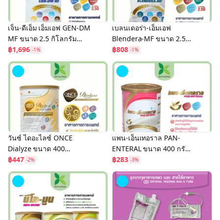
เจ็น-ดีเอ็ม เอ็มเอฟ GEN-DM
เบลนเดอร่า-เอ็มเอฟ
MF ขนาด 2.5 กิโลกรัม
Blendera-MF ขนาด 2.5
กลิ่นวานิลลา
฿1,696
kg. อาหารเสริมทางการ
฿808
-1%
-1%
แพทย์ ทดแทนอาหารปั่นได้
วันซ์ ไดอะไลซ์ ONCE
แพน-เอ็นเทอราล PAN-
Dialyze ขนาด 400
ENTERAL ขนาด 400 กรัม
กรัม/800 กรัม อาหาร
฿447
อาหารเสริมทางการแพทย์
฿283
-2%
-3%
ทางการแพทย์ สำหรับผู้ป่วย
สำหรับผู้ที่มีปัญหาระบบย่อย
ล้างไต