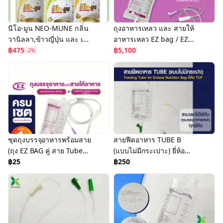
นีโอ-มูน NEO-MUNE กลิ่น
ถุงอาหารเหลว และ สายให้
วานิลลา,ข้าวญี่ปุ่น และ เม
อาหารเหลว EZ bag / EZ
ล่อนขนาด 400g อาหาร
฿475
Tube C / EZ Tube B
฿5,100
-2%
ทางการแพทย์ อาหารผู้ป่วย
จำหน่ายแบบยกลัง
มะเร็ง
ชุดถุงบรรจุอาหารพร้อมสาย
สายฟีดอาหาร TUBE B
(ถุง EZ BAG คู่ สาย Tube
(แบบไม่มีกระเปาะ) ยี่ห้อ
C)/(ถุง EZ BAG คู่ สาย Tube
฿25
TCP
฿250
B)