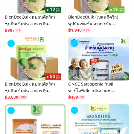
BlenDeeQuik (เบลนดีควิก)
BlenDeeQuik (เบลนดีควิก)
ซุปปั่นเข้มข้น อาหารปั่น
ซุปปั่นเข้มข้น อาหารปั่น
สำเร็จรูป สูตร Plant Based
฿987
สำเร็จรูป สูตร Plant Based
฿1,940
-7%
-12%
175 กรัม (แพ็ค 12 ซอง)
175 กรัม (แพ็ค 25 ซอง)
BlenDeeQuik (เบลนดีควิก)
ONCE Sarcopenia วันซ์
ซุปปั่นเข้มข้น อาหารปั่น
ซาร์โคพีเนีย กลิ่นกาแฟ
สำเร็จรูป สูตร Plant Based
฿3,600
อาหารผู้สูงอายุ ภาวะทุพ
฿489
-18%
-2%
175 กรัม (ยกลัง 50 ซอง)
โภชนาการ ภาวะมวลกล้าม
เนื้อพร่อง