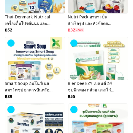
Thai-Denmark Nutrical
Nutri Pack อาหารปั่น
เครื่องดื่มโปรตีนนมและ
สำเร็จรูป และหัวข้อต่อ
ข้าว ผสมวิตามินและแร่ธาตุ
฿52
อาหารทางสายยาง อาหาร
฿32
-24%
(ตราไทย-เดนมาร์ค นิวทริ
ปั่นสำเร็จรูป
แคล)
Smart Soup อินโนวีเนส
BlenDee EZY เบลนดี อีซี่
สมาร์ทซุป อาหารปั่นพร้อม
ซุปฟักทอง กล้วย เเละไก่
ทาน
฿89
ชนิดผง BlenDee EZY
฿55
(BDZ)