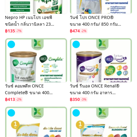
Nepro HP เนบโปร เอชพี
วันซ์ โปร ONCE PRO®
ชนิดน้ำ กลิ่นวานิลลา 237
ขนาด 400 กรัม/ 850 กรัม
มล. อาหารทางการแพทย์
฿135
อาหารทางการแพทย์ ที่มีค่า
฿474
-7%
-2%
สูตรสำหรับผู้ป่วยล้างไต
ดัชนีน้ำตาลต่ำ (กลิ่นวานิล
ลา)
วันซ์ คอมพลีท ONCE
วันซ์ รีนอล ONCE Renal®
Complete® ขนาด 400
ขนาด 400 กรัม อาหาร
กรัม อาหารทางการแพทย์
฿413
ทางการแพทย์ สำหรับผู้ป่วย
฿350
-2%
-3%
สูตรครบถ้วนผสมใยอาหาร
โรคไตระยะก่อนล้างไต
(กลิ่นนม)