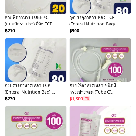
สายฟีดอาหาร TUBE +C
ถุงบรรจุอาหารเหลว TCP
(แบบมีกระเปาะ) ยี่ห้อ TCP
(Enteral Nutrition Bag) -
฿270
แพ็ค 80 ชิ้น
฿900
ถุงบรรจุอาหารเหลว TCP
สายให้อาหารเหลว ชนิดมี
(Enteral Nutrition Bag) -
กระเปาะหยด (Tube C)
แพ็ค 20 ชิ้น
฿230
(แพ็ค 100 ชิ้น) Enteral
฿1,300
-7%
Feeding Tube With Drip
Chamber