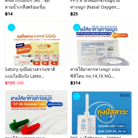
ANB Infusion Set : ชุด
PPS สายให้ออกซิเจนผู้ป่วย
สายน้ำเกลือพร้อมเข็ม
ทางจมูก (Nasal Oxygen
฿14
Cannula)
฿25
Satory ถุงมือยางธรรมชาติ
สายให้อาหารทางจมูก แบบ
เเบบไม่มีเเป้ง Latex
ซิลิโคน no.14,16 NG
Powdered-Free
฿165
Silicone Disposable
฿314
-34%
Examination Gloves ยี่ห้อ
Stomach Tube (TCP
ซาโตรี่
Brand)