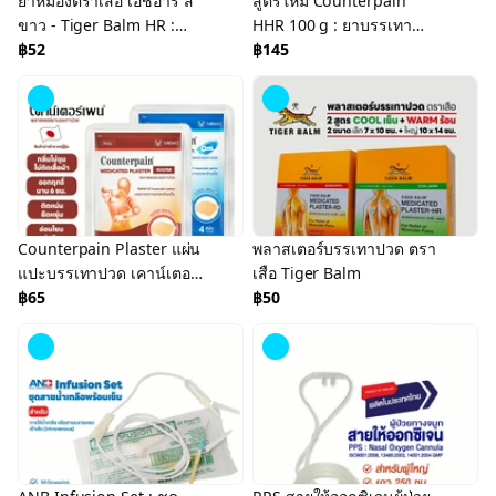
ยาหม่องตราเสือ เอชอาร์ สี
สูตรใหม่ Counterpain
ขาว - Tiger Balm HR :
HHR 100 g : ยาบรรเทา
ขนาด 10 g, 19.4 g และ 30
฿52
ปวดเมื่อย เคาน์เตอร์เพน เอ
฿145
g (1 ขวด)
ชเอชอาร์ 100 กรัม
Counterpain Plaster แผ่น
พลาสเตอร์บรรเทาปวด ตรา
แปะบรรเทาปวด เคาน์เตอร์
เสือ Tiger Balm
เพน สูตรร้อน/เย็น แบบซอง
฿65
฿50
และแบบกล่อง