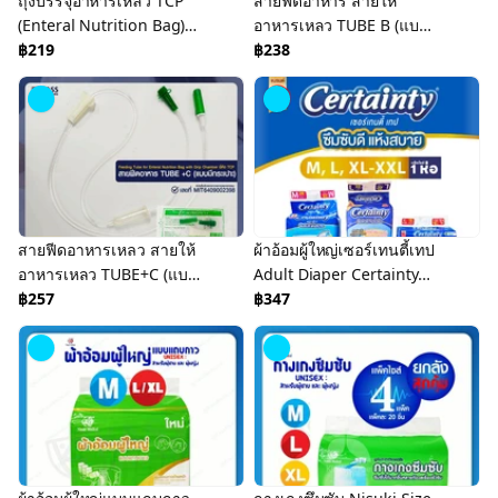
ถุงบรรจุอาหารเหลว TCP
สายฟีดอาหาร สายให้
(Enteral Nutrition Bag)
อาหารเหลว TUBE B (แบบ
ถุงอาหารเหลวสำหรับผู้ป่วย
฿219
ไม่มีกระเปาะ) ยี่ห้อ TCP
฿238
สายฟีดอาหารเหลว สายให้
ผ้าอ้อมผู้ใหญ่เซอร์เทนตี้เทป
อาหารเหลว TUBE+C (แบบ
Adult Diaper Certainty
มีกระเปาะ) ยี่ห้อ TCP
฿257
Tape แพ็คจั้มโบ้ ราคา
฿347
ประหยัด