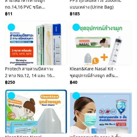
สายให้อาหารทางจมูก
PPS ถุงใส่ปัสสาวะ 2000mL
no.14,16 PVC ชนิด
แบบเทล่าง (Urine Bag)
Medical Grade NG
฿11
฿185
Duodenal Tube (TCP
Brand)
Protech สายสวนปัสสาวะ
Klean&Kare Nasal Kit -
2 ทาง No.12, 14 และ 16
ชุดอุปกรณ์ล้างจมูก คลีน
(Foley catheter)
฿250
แอนด์แคร์ นาซาลคิท
฿40