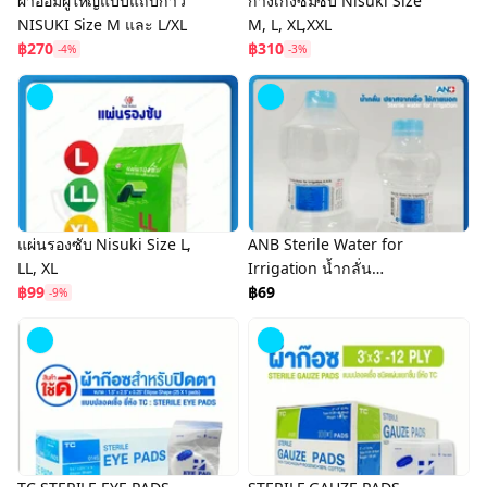
ผ้าอ้อมผู้ใหญ่แบบแถบกาว
กางเกงซึมซับ Nisuki Size
NISUKI Size M และ L/XL
M, L, XL,XXL
฿270
฿310
-4%
-3%
แผ่นรองซับ Nisuki Size L,
ANB Sterile Water for
LL, XL
Irrigation น้ำกลั่น
฿99
ปราศจากเชื้อใช้ภายนอก
฿69
-9%
(500 เเละ 1,000 มล.)