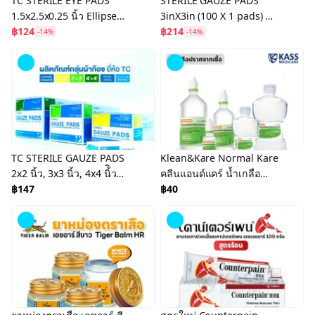
TC STERILE EYE PADS
STERILE GAUZE PADS
1.5x2.5x0.25 นิ้ว Ellipse
3inX3in (100 X 1 pads) ผ้า
Shape (25 X 1 pads) ผ้าปิด
฿124
ก๊อซแบบแผ่น ผ้าก๊อซปิด
฿214
-14%
-14%
ตาฆ่าเชื้อแบบแผ่น ไตรชนม์
แผล
TC STERILE GAUZE PADS
Klean&Kare Normal Kare
2x2 นิ้ว, 3x3 นิ้ว, 4x4 นิ้ิว
คลีนแอนด์แคร์ น้ำเกลือ
(100 X 1 pads) ผ้าก๊อซแบบ
฿147
ปราศจากเชื้อสำหรับใช้
฿40
แผ่นฆ่าเชื้อ ไตรชนม์
ภายนอก