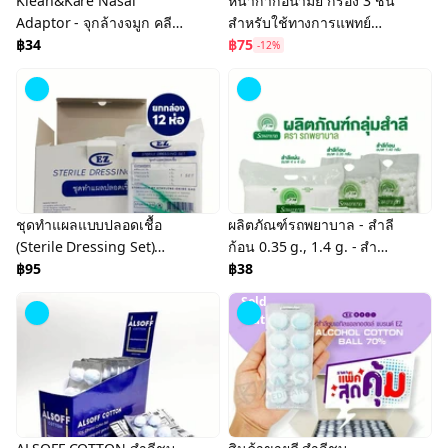
Klean&Kare Nasal
หน้ากากอนามัย กรอง 3 ชั้น
Adaptor - จุกล้างจมูก คลีน
สำหรับใช้ทางการแพทย์
แอนด์แคร์
฿34
ยี่ห้อ KK MASK (3Ply
฿75
-12%
Disposable Medical Face
Mask)
ชุดทำแผลแบบปลอดเชื้อ
ผลิตภัณฑ์รถพยาบาล - สำลี
(Sterile Dressing Set)
ก้อน 0.35 g., 1.4 g. - สำลี
แบรนด์ EZ
฿95
แผ่น 4x4 นิ้ว, 4x6 นิ้ว - สำลี
฿38
ก้าน (แพ็คคู่)
Sold
Out