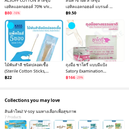
ALSOFF COTTON สำลีชุบ
สินค้าขายดี สำลีชุบ
เอทิลแอลกอฮอล์ 70% v/v
เอทิลแอลกอฮอล์ แบรนด์ EZ
(ยกกล่อง 12 แผง)
฿80
(Alcohol Cotton Ball
฿9.50
-16%
70%) สำลีบอลชุบ
Sold
แอลกอฮอล์
Out
ไม้พันสำลี ชนิดปลอดเชื้อ
ถุงมือ ซาโตรี่ แบบมีแป้ง
(Sterile Cotton Sticks,
Satory Examination
Swap Sticks ) - Size S, M,
฿22
Latex Powdered Gloves
฿166
-29%
L
Collections you may love
สินค้าใหม่! V-soy นมทางเลือกเพื่อสุขภาพ
7 Products