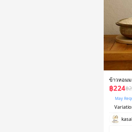
ข้าวหอมมะ
฿224
฿2
May Requ
Variati
kasa