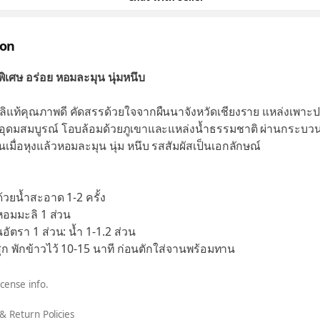
ion
ิเศษ อร่อย หอมละมุน นุ่มหนึบ
ิแท้คุณภาพดี คัดสรรด้วยใจจากผืนนาจังหวัดเชียงราย แหล่งเพาะป
ันอุดมสมบูรณ์ โอบล้อมด้วยภูเขาและแหล่งน้ำธรรมชาติ ผ่านกระบว
ถันเมื่อหุงแล้วหอมละมุน นุ่ม หนึบ รสสัมผัสเป็นเอกลักษณ์
ด้วยน้ำสะอาด 1-2 ครั้ง
หอมมะลิ 1 ส่วน
อัตรา 1 ส่วน: น้ำ 1-1.2 ส่วน
วสุก พักข้าวไว้ 10-15 นาที ก่อนตักใส่จานพร้อมทาน
icense info.
& Return Policies