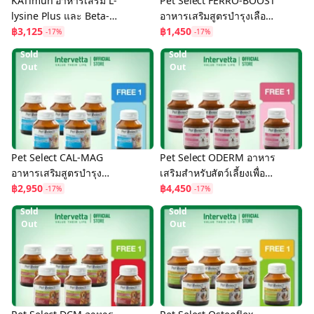
KATimun อาหารเสริม L-
Pet Select FERRO-BOOST
lysine Plus และ Beta-
อาหารเสริมสูตรบำรุงเลือด
Glucan สำหรับเสริม
฿3,125
สำหรับสัตว์เลี้ยง (5 Free 1)
฿1,450
-17%
-17%
ภูมิคุ้มกันแมว (5 Free 1)
Sold
Sold
Out
Out
Pet Select CAL-MAG
Pet Select ODERM อาหาร
อาหารเสริมสูตรบำรุง
เสริมสำหรับสัตว์เลี้ยงเพื่อ
กระดูกและเสริมแคลเซียม
฿2,950
บำรุงเส้นขน และผิวหนัง (5
฿4,450
-17%
-17%
สำหรับสัตว์เลี้ยง (5 Free 1)
ฟรี 1)
Sold
Sold
Out
Out