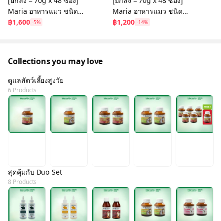
[ยกลัง = 70g x 48 ซอง]
[ยกลัง = 70g x 48 ซอง]
Maria อาหารแมว ชนิด
Maria อาหารแมว ชนิด
เปียก [8C] รส White fish
฿1,600
เปียก
฿1,200
-5%
-14%
in Gravy สูตร Kidney
Care
Collections you may love
ดูแลสัตว์เลี้ยงสูงวัย
6 Products
สุดคุ้มกับ Duo Set
8 Products