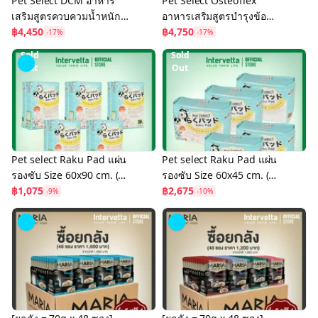
Pet Select DCM อาหาร
Pet Select Osteoflex
เสริมสูตรควบควมน้ำหนัก
อาหารเสริมสูตรบำรุงข้อ
และบำรุงหัวใจ สำหรับสัตว์
฿4,450
กระดูก สำหรับสัตว์เลี้ยง (5
฿4,750
-17%
-17%
เลี้ยง (5 Free 1)
ฟรี 1)
Sold
Sold
Out
Out
Pet select Raku Pad แผ่น
Pet select Raku Pad แผ่น
รองซับ Size 60x90 cm. (10
รองซับ Size 60x45 cm. (50
pcs.) x5 packs
฿1,075
pcs.) x 5 packs
฿2,675
-9%
-10%