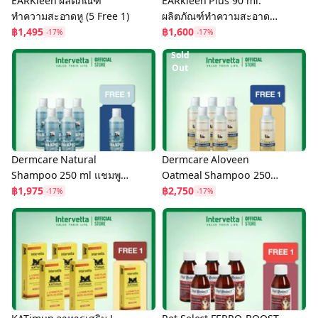
EARKleen ผลิตภัณฑ์
EARkleen Plus 90 ml.
ทำความสะอาดหู (5 Free 1)
ผลิตภัณฑ์ทำความสะอาดหู
฿1,495
สัตว์เลี้ยง สูตรกำจัดไรหู ลด
฿1,600
-17%
-17%
อาการละคายเคือง (5 Free
Sold
1)
Out
Dermcare Natural
Dermcare Aloveen
Shampoo 250 ml แชมพู
Oatmeal Shampoo 250
สำหรับผิวแพ้ง่ายและ
฿1,975
ml แชมพูสูตรอ่อนโยน
฿2,750
-17%
-17%
บอบบาง สำหรับสุนัขและ
เหมาะสำหรับสัตว์เลี้ยงผิว
แมว (5 Free 1)
แพ้ง่าย (5 Free1 )