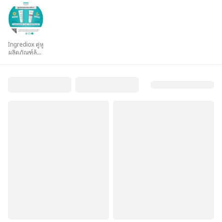
Ingrediox คู่หู
ผลิตภัณฑ์ล้าง
หน้าเวช
สำอาง