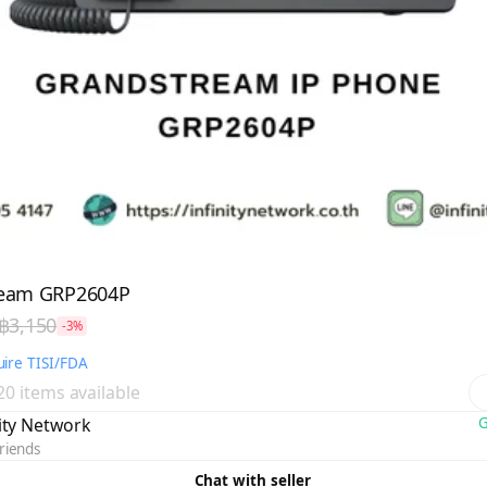
ream GRP2604P
฿3,150
-3%
ire TISI/FDA
 20 items available
nity Network
G
riends
Chat with seller