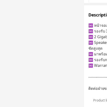
Descript
♾ หน้าจอแส
♾ รองรับ 3
♾ 2 Gigab
♾ Speaker 
ชัดสูงสุด
♾ มาพร้อม
♾ รองรับก
♾ Warranty
---------------
ติดต่อฝ่าย
Product l