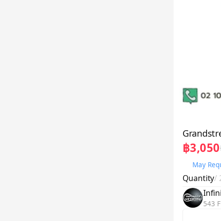
Grandst
฿3,050
May Requ
Quantity
/
Infi
543 F