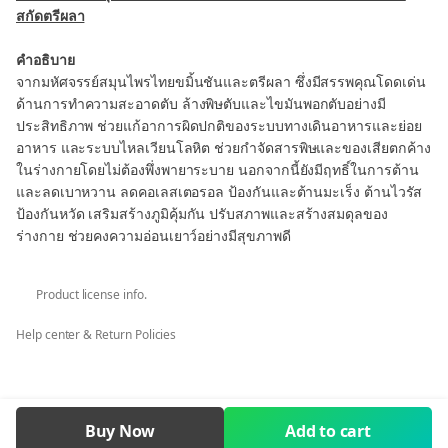
สกัดตรีผลา
คำอธิบาย
จากมหัศจรรย์สมุนไพรไทยขมิ้นชันและตรีผลา ซึ่งมีสรรพคุณโดดเด่น
ด้านการทำความสะอาดตับ ล้างพิษตับและไขมันพอกตับอย่างมี
ประสิทธิภาพ ช่วยแก้อาการผิดปกติของระบบทางเดินอาหารและย่อย
อาหาร และระบบไหลเวียนโลหิต ช่วยกำจัดสารพิษและของเสียตกค้าง
ในร่างกายโดยไม่ต้องพึ่งพายาระบาย นอกจากนี้ยังมีฤทธิ์ในการต้าน
และลดเบาหวาน ลดคอเลสเตอรอล ป้องกันและต้านมะเร็ง ต้านไวรัส
ป้องกันหวัด เสริมสร้างภูมิคุ้มกัน ปรับสภาพและสร้างสมดุลของ
ร่างกาย ช่วยคงความอ่อนเยาว์อย่างมีสุขภาพดี
เอส-เคอร์มิน คอมเพล็กซ์ ประกอบด้วยสารสกัดขมิ้นชันและสารสกัด
Product license info.
ตรีผลาเข้มข้นนำเข้าจากต่างประเทศ ผลิตด้วยเทคโนโลยีทันสมัย
สามารถคงประสิทธิภาพของสมุนไพรไว้อย่างครบถ้วนและเต็มเปี่ยม 1
Help center & Return Policies
แคปซูล เทียบเท่ากับการรับประทานขมิ้นชันสด 4 กรัม และตรีผลาสด
รวมกัน 2.7 กรัม
เอส-เคอร์มิน คอมเพล็กซ์ จึงเป็นอีกทางเลือกหนึ่งสำหรับผู้ที่ต้องการ
ดูแลสุขภาพแบบองค์รวม ผู้ที่มีปัญหาเรื่องตับ หรือใช้เป็นผลิตภัณฑ์
Buy Now
Add to cart
เสริมในกรณีล้างพิษตับ ไขมันพอกตับ บำรุงตับให้แข็งแรง เป็นยาระบา