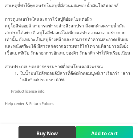
สาเหตุที่ทำให้ทุกคนรักในสบู่ที่มีส่วนผสมของน้ำมันโอลีฟออยล์
การดูแลเอาใจใส่และการใช้สบู่ที่อ่อนโยนต่อผิว
สบู่โอลีฟออยล์ สามารถชำระล้างสิ่งสกปรก สิ่งตกค้างคราบน้ำมัน
สกปรกได้อย่างดี สบู่โอลีฟออยล์ไม่เพียงแต่ทำความสะอาดร่างกาย
เท่านั้น ยังเหมาะเป็นสบู่ล้างหน้าและสามารถทำความสะอาดเส้นผม
และหนังศรีษะได้ มีสารสกัดจากธรรมชาติไคโตซานที่สามารถยังยั้ง
เชื้อแบคทีเรีย รักษาอาการอักเสบของผิว รักษาสิว ทำให้ผิวเรียบเนียน
ส่วนประกอบของสารธรรมชาติที่อ่อนโยนต่อผิวพรรณ
ในน้ำมันโอลีฟออยล์มีสารที่ดีต่อผิวต่อมนุษย์เราเรียกว่า "สาร
โอลิค" อยู่ประมาณ 80%
มีส่วนผสมให้ความชุ่มชื่นธรรมชาติ คือ "สารสควาเลน" ที่มี
Product license info.
ประโยชน์ คือ ให้ความชุ่มชื่นแก่ผิว ไม่ทำให้ผิวแห้งกร้าน ลด
อาการบวม ผื่นแดง
Help center & Return Policies
สารให้ความชุ่มชื่นสูง คือ "กลีเซอรีน" ทำให้ผิวนุ่ม ลื่น
มีกรดที่ป้องกันการแก่ชราของผิว
ผลิตด้วยวิธี Cool Process ไม่ทำลายสารอาหารของวัตถุดิบ
Buy Now
Add to cart
สบู่สมุนไพรโอลีฟออยล์ของฮาร์โมนีไลฟ์ อุดมไปด้วยสารอาหารของ