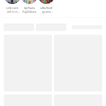
Link care
ชุดกันฝน
ผลิตภัณฑ์
หน้ากาก
FujiZakura
ดูแลรถ
ป้องกันฝุ่น PM
MEGA DAYA
2.5 99%