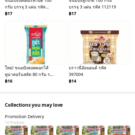
ขนมปังบัตเตอร์สก็อต 100
ขนมปังลูกเกด 100 กรัม
กรัม บรรจุ 3 แผ่น รหัส
บรรจุ 3 แผ่น รหัส 112119
112102
฿17
฿17
ใหม่! ขนมปังฮอตดอกไส้
บราวนี่อัลมอนด์ รหัส
ทูน่าคอร์นสลัด 80 กรัม รหัส
397004
123733
฿16
฿14
Collections you may love
Promotion Delivery
10 Products