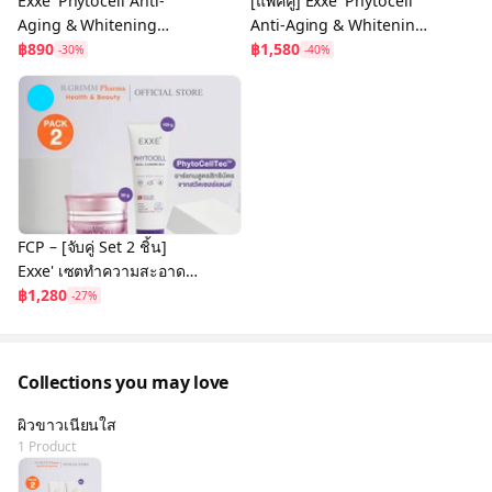
Exxe' Phytocell Anti-
[แพ็คคู่] Exxe' Phytocell
Aging & Whitening
Anti-Aging & Whitening
Serum 30 g. สเต็มเซลล์
฿890
Serum สเต็มเซลล์
฿1,580
-30%
-40%
จากต้นอ่อนอาร์แกน ผิวอ่อน
ธรรมชาติจากต้นอ่อนอาร์
เยาว์
แกน
FCP – [จับคู่ Set 2 ชิ้น]
Exxe' เซตทำความสะอาด
หน้า ลดเลือนริ้วรอยด้วยเสต็
฿1,280
-27%
มเซลล์ธรรมชาติ อย่างอ่อน
โยน
Collections you may love
ผิวขาวเนียนใส
1 Product