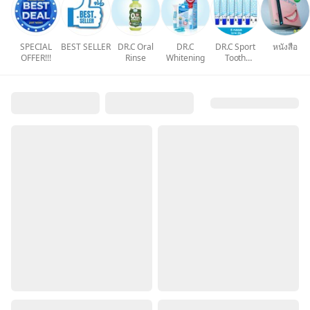
SPECIAL
BEST SELLER
DR.C Oral
DR.C
DR.C Sport
หนังสือ
OFFER!!!
Rinse
Whitening
Tooth
Mousse