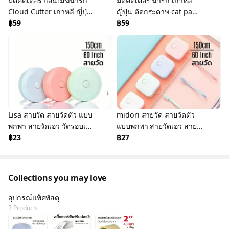
มีดคัตเตอร์ ก้อนเมฆน่ารัก
มีดคัตเตอร์ น่ารัก เกาหลี
Cloud Cutter เกาหลี ญี่ปุ่น
ญี่ปุ่น ตัดกระดาษ cat paw
ตัดกระดาษ midori
฿59
mini cutter
฿59
Lisa สายวัด สายวัดตัว แบบ
midori สายวัด สายวัดตัว
พกพา สายวัดเอว วัดรอบเอว
แบบพกพา สายวัดเอว สาย
ตลับวัดเอว Tape Measure
฿23
วัด วัดรอบเอว ตลับวัดเอว
฿27
150 ซม. 60 นิ้ว
Tape Measure
Collections you may love
อุปกรณ์แพ็คพัสดุ
3 Products