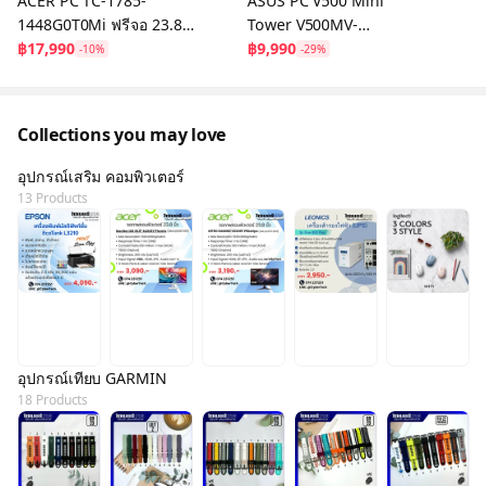
ACER PC TC-1785-
ASUS PC V500 Mini
1448G0T0Mi ฟรีจอ 23.8
Tower V500MV-
นิ้ว
฿17,990
31315U003W
฿9,990
-10%
-29%
Collections you may love
อุปกรณ์เสริม คอมพิวเตอร์
13 Products
อุปกรณ์เทียบ GARMIN
18 Products