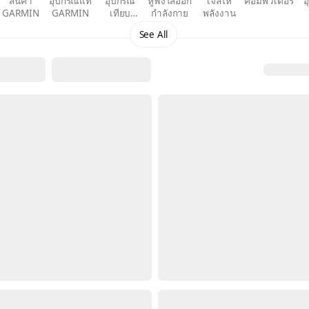
สินค้า
อุปกรณ์แท้
อุปกรณ์
หูฟังใส่ออก
เจลให้
คอมพิวเตอร์
อ
GARMIN
GARMIN
เทียบ
กำลังกาย
พลังงาน
GARMIN
คอม
See All