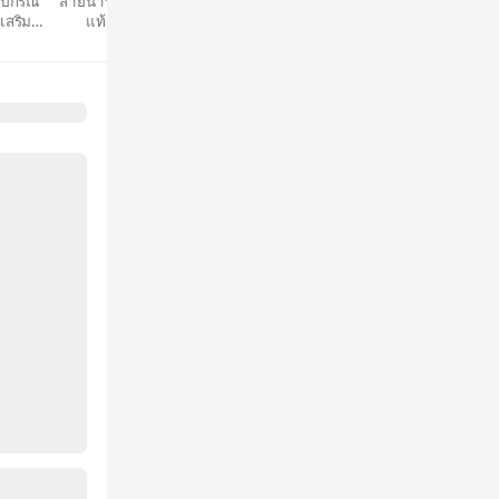
ุปกรณ์
สายนาฬิกา
สายนาฬิกา
เสริม
แท้
เทียบเท่า
พิวเตอร์
GARMIN
GARMIN
ทุกรุ่น