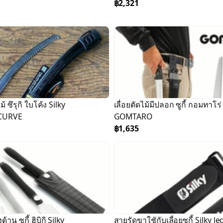
฿2,321
ไม้ ซึรุกิ ใบโค้ง Silky
เลื่อยตัดไม้มีปลอก ซูกี้ กอมทาโร่
CURVE
GOMTARO
฿1,635
้าน ซูกี้ ฮิบิกิ Silky
สายรัดขาใชักับเลื่อยซูกี้ Silky le