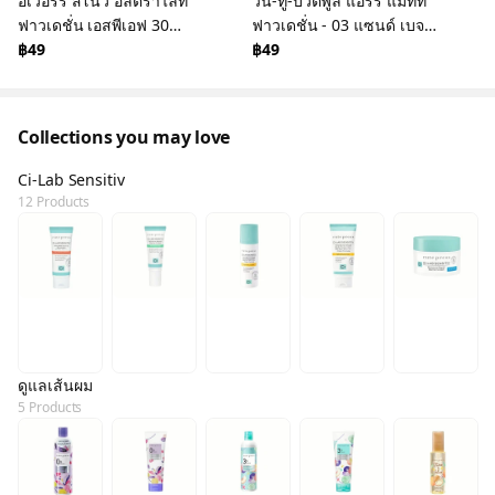
อิเวอร์รี่ สโนว์ อัลตร้าไลท์
วัน-ทู-บิวตี้ฟูล แอร์รี่ แมทท์
ฟาวเดชั่น เอสพีเอฟ 30
ฟาวเดชั่น - 03 แซนด์ เบจ
พีเอ+++ - เอ็น1 - แบบซอง
฿49
แบบซอง 5 มล.
฿49
Collections you may love
Ci-Lab Sensitiv
12 Products
ดูแลเส้นผม
5 Products