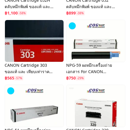
CANON Cartridge 052H
CANON Cartridge 052
ตลับหมึกพิมพ์ ของแท้ และ
ตลับหมึกพิมพ์ ของแท้ และ
เทียบเท่า For CANON
฿1,100
เทียบเท่า For CANON
฿899
-58%
-38%
LBP210 Series, MF420
LBP210, MF420 Series
Series
CANON Cartridge 303
NPG-59 ผงหมึกเครื่องถ่าย
ของแท้ และ เทียบเท่าราคา
เอกสาร For CANON
ประหยัด For Canon
฿565
IR2520i/IR2525i/IR2530/I
฿750
-57%
-29%
LBP2900 / LBP3000 Black
R2545
Cartridge