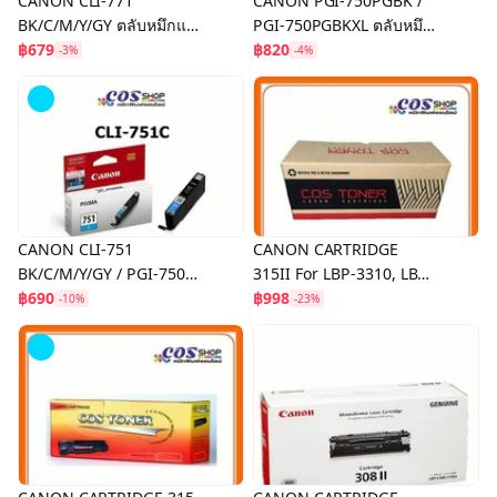
CANON CLI-771
CANON PGI-750PGBK /
BK/C/M/Y/GY ตลับหมึกแท้
PGI-750PGBKXL ตลับหมึก
For MG5770, MG6870,
฿679
แคนนอนแท้ 100%
฿820
-3%
-4%
MG7770, TS5070,
TS6070, TS8070
CANON CLI-751
CANON CARTRIDGE
BK/C/M/Y/GY / PGI-750
315II For LBP-3310, LBP-
PGBK ตลับหมึกแคนนอน
฿690
3370 ตลับหมึกพิมพ์ ของแท้
฿998
-10%
-23%
ของแท้ 100%
และเทียบเท่า