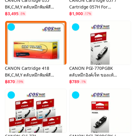
CANON Cartridge 055
CANON Cartridge 057 /
BK,C,M,Y ตลับหมึกพิมพ์สี
Cartridge 057H For
ของแท้ และ เทียบเท่า
฿3,495
imageCLASS LBP220 /
฿1,900
-5%
-17%
MF440, Satera LBP220 /
MF440 Series
CANON Cartridge 418
CANON PGI-770PGBK
BK,C,M,Y ตลับหมึกพิมพ์สี
ตลับหมึกอิงค์เจ็ท ของแท้
ของแท้ และ เทียบเท่า
฿870
MG5770, MG6870,
฿789
-19%
-1%
MG7770, TS5070,
TS6070, TS8070