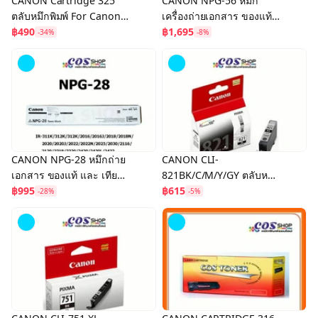
CANON Cartridge 325
CANON NPG-56 หมึก
ตลับหมึกพิมพ์ For Canon
เครื่องถ่ายเอกสาร ของแท้
LBP6000/LBP6018/LBP60
฿490
และ เทียบเท่า
฿1,695
-34%
-8%
30/LBP6040/MF3010
CANON NPG-28 หมึกถ่าย
CANON CLI-
เอกสาร ของแท้ และ เทียบ
821BK/C/M/Y/GY ตลับหมึก
เท่า
฿995
อิงค์เจ็ทสี ของแท้
฿615
-28%
-5%