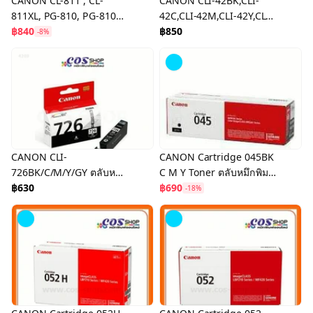
CANON CL-811 , CL-
CANON CLI-42BK,CLI-
811XL, PG-810, PG-810XL
42C,CLI-42M,CLI-42Y,CLI-
Ink Cartridge ตลับหมึก
฿840
42PC,CLI-42PM,CLI-
฿850
-8%
อิงค์เจ็ท สี และ ดำ ของแท้
42GY,CLI-42LGY For
Pixma Pro 100
CANON CLI-
CANON Cartridge 045BK
726BK/C/M/Y/GY ตลับหมึก
C M Y Toner ตลับหมึกพิมพ์
อิงค์เจ็ท สี ของแท้
฿630
ของแท้ และเทียบเท่า
฿690
-18%