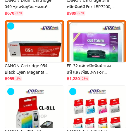
CANON Drum Cartridge
CANON Cartridge 318
049 ชุดดรัมยูนิต ของแท้
หมึกพิมพ์สี For LBP7200,
และเทียบเท่า For
฿670
LBP7600 Series, MF8330,
฿989
-27%
-57%
LBP112/LBP113w/MF112/
MF8350 ของแท้ และเทียบ
MF113w
เท่า
CANON Cartridge 054
EP-32 ตลับหมึกพิมพ์ ของ
Black Cyan Magenta
แท้ และเทียบเท่า For
Yellow ตลับหมึกพิมพ์
฿955
CANON
฿1,280
-8%
-25%
เลเซอร์สี ของแท้ และ เทียบ
เท่า