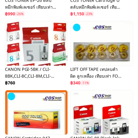
COS TONER EP-26 ตลับ
COS TONER Cartridge U
หมึกพิมพ์เลเซอร์ เทียบเท่า
ตลับหมึกพิมพ์เลเซอร์ เทียบ
CANON LBP-3200 งาน
฿990
เท่า CANON งานพิมพ์ดำ
฿1,150
-26%
-23%
พิมพ์ดำเข้มคมชัด ราคา
เข้มคมชัด ราคาประหยัด
ประหยัด
CANON PGI-5BK / CLI-
LIFT OFF TAPE เทปลบคำ
8BK,CLI-8C,CLI-8M,CLI-
ผิด ลูกเหลือง เทียบเท่า FOR
8Y,CLI-8PC,CLI-8PM,CLI-
฿760
CANON, OLYMPIA,
฿340
-11%
8R,CLI-8G ตลับหมึกอิงค์เจ็ท
NAKAJIMA
ของแท้