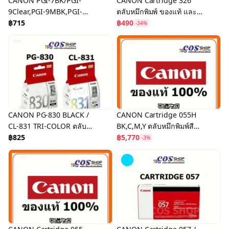
CANON PGI-7BK/PGI-
CANON Cartridge 326
9Clear,PGI-9MBK,PGI-
ตลับหมึกพิมพ์ ของแท้ และ
9PBK,PGI-9C,PGI-
฿715
เทียบเท่า For Canon
฿490
-34%
9M,PGI-9Y,PGI-9PC,PGI-
LBP6200d, LBP6230dn,
9PM,PGI-9R,PGI-
LBP6240
9G,PGI9GY
CANON PG-830 BLACK /
CANON Cartridge 055H
CL-831 TRI-COLOR ตลับ
BK,C,M,Y ตลับหมึกพิมพ์สี
หมึกอิงค์เจ็ท ของแท้ 100%
฿825
ของแท้ และ เทียบเท่า
฿5,770
-3%