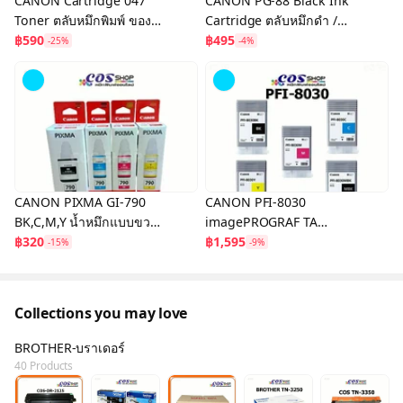
CANON Cartridge 047
CANON PG-88 Black Ink
Toner ตลับหมึกพิมพ์ ของ
Cartridge ตลับหมึกดำ /
แท้ และเทียบเท่า For
฿590
CL-98 Color Ink
฿495
-25%
-4%
LBP112/LBP113w/MF112/
Cartridge ตลับหมึกอิงค์เจ็ท
MF113w
สี
CANON PIXMA GI-790
CANON PFI-8030
BK,C,M,Y น้ำหมึกแบบขวด
imagePROGRAF TA
เติม ของแท้ สี ดำ, ฟ้า, แดง,
฿320
Series (TA-5200) INK
฿1,595
-15%
-9%
เหลือง
TANK 55ml.
Collections you may love
BROTHER-บราเดอร์
40 Products