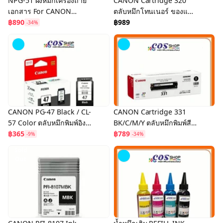
NPG-51 ผงหมึกเครื่องถ่าย
CANON Cartridge 320
เอกสาร For CANON
ตลับหมึกโทนเนอร์ ของแท้
IR2520i/IR2525i/IR2530/I
฿890
และ เทียบเท่า For Image
฿989
-34%
R2545 ของแท้ และเทียบ
Class
เท่า
D1150/D1350/D1380/M6
780
CANON PG-47 Black / CL-
CANON Cartridge 331
57 Color ตลับหมึกพิมพ์อิงค์
BK/C/M/Y ตลับหมึกพิมพ์สี
เจ็ท สีดำ และ สี ของแท้
฿365
ของแท้ และ ตลับหมึกเทียบ
฿789
-9%
-34%
เท่า
Sold
Out