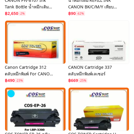
CANON PFI-8107 Ink
น้ำหมึกเติม REFILL INK
Tank Bottle น้ำหมึกเติม
CANON BK/C/M/Y เทียบ
อิงค์เจ็ทแบบขวด ของแท้
฿2,650
เท่า คุณภาพ สีสวย สำหรับ
฿90
-2%
-62%
ตลับหมึกอิงค์เจ็ทแคนนอน
Canon Cartridge 312
CANON Cartridge 337
ตลับหมึกพิมพ์ For CANON
ตลับหมึกพิมพ์เลเซอร์
LBP-
฿490
฿669
-23%
-25%
3010/3050/3100/3150/31
80 ของแท้ และเทียบเท่า