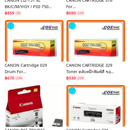
CANON CLI-751 XL
CANON CARTRIDGE 316
BK/C/M/Y/GY / PGI-750
For
XL PGBK ตลับหมึกอิงค์เจ็ทสี
฿859
LBP5050/MF8010cn/MF8
฿690
-3%
-22%
ของแท้
030cn/MF8050cn/MF808
0cw หมึกพิมพ์สีของแท้ และ
เทียบเท่า
CANON Cartridge 029
CANON CARTRIDGE 329
Drum For
Toner ตลับหมึกพิมพ์สี ของ
LBP7010C/LBP7018C/LBP
฿670
แท้ และ เทียบเท่า For
฿530
-23%
-22%
7510 ตลับดรัมของแท้ และ
LBP7010C, LBP7018C,
เทียบเท่า
LBP7510