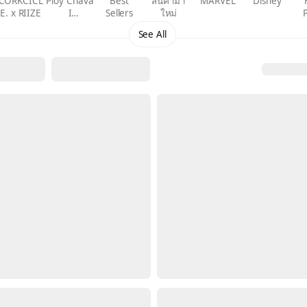
CORKCICL
Ploy Chava
Best
สินค้ามา
MARVEL
Disney
E. x RIIZE
I
Sellers
ใหม่
CORKCICL
See All
E.