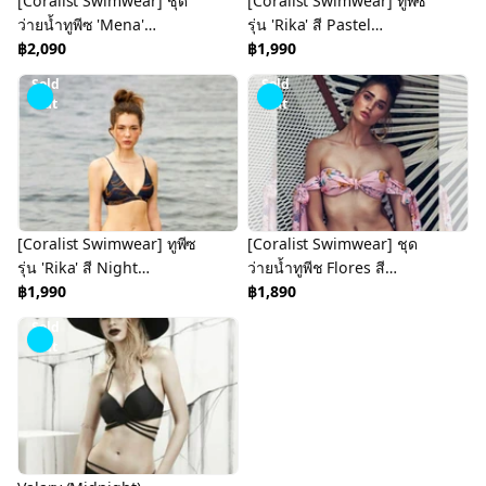
[Coralist Swimwear] ชุด
[Coralist Swimwear] ทูพีซ
ว่ายน้ำทูพีซ 'Mena'
รุ่น 'Rika' สี Pastel
(Seaside Daisy)
฿2,090
Blue/Sunrise (CREX190)
฿1,990
(CREX193)
Sold
Sold
Out
Out
[Coralist Swimwear] ทูพีซ
[Coralist Swimwear] ชุด
รุ่น 'Rika' สี Night
ว่ายน้ำทูพีช Flores สี
Wave/Midnight
฿1,990
Floribun (CREX93)
฿1,890
(CREX192)
Sold
Out