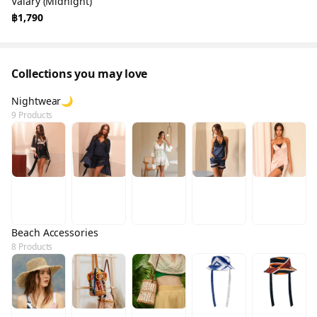
Valary (Midnight)
฿1,790
Collections you may love
Nightwear🌙
9 Products
Beach Accessories
8 Products