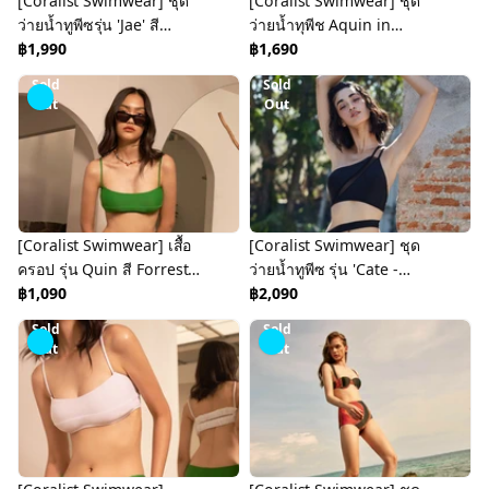
[Coralist Swimwear] ชุด
[Coralist Swimwear] ชุด
ว่ายน้ำทูพีซรุ่น 'Jae' สี
ว่ายน้ำทุพีช Aquin in
Seasalt Green [CREX284]
฿1,990
Malibu (CREX34)
฿1,690
Sold
Sold
Out
Out
[Coralist Swimwear] เสื้อ
[Coralist Swimwear] ชุด
ครอป รุ่น Quin สี Forrest
ว่ายน้ำทูพีซ รุ่น 'Cate -
green (CRBW95)
฿1,090
Urban Jungle' Part 2 สีดำ
฿2,090
Midnight (CREX138)
Sold
Sold
Out
Out