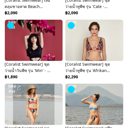
[Coralist Swimwear] เสื้อ
[Coralist Swimwear] ชุด
คลุมชายหาด Beach
ว่ายน้ำทูพีซ รุ่น 'Cate -
Cover-up ผ้าชีฟอง รุ่น
฿2,090
Urban Jungle' สี Wild
฿2,090
'Alia' สี Geo
Bloom (CREX137)
Sold
Sold
Splice(CRBW69)
Out
Out
[Coralist Swimwear] ชุด
[Coralist Swimwear] ชุด
ว่ายน้ำวันพีซ รุ่น 'Min' - สี
ว่ายน้ำทูพีซ รุ่น 'Afrikan
(Midnight/Midnight
฿1,890
Capsule' สี แดง ดำ ครีม
฿2,290
Garden) (CREX88)
(Afrikan) (CREX132)
Sold
Sold
Out
Out