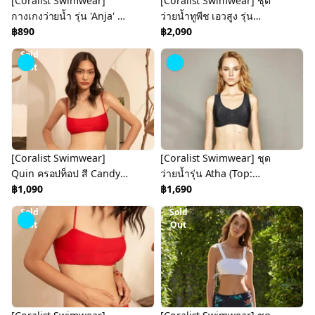
[Coralist Swimwear]
[Coralist Swimwear] ชุด
กางเกงว่ายน้ำ รุ่น 'Anja' สี
ว่ายน้ำทูพีช เอวสูง รุ่น
Forrest Green (CREX237)
฿890
Dione สี Mars (CREX241)
฿2,090
Sold
Out
[Coralist Swimwear]
[Coralist Swimwear] ชุด
Quin ครอปท็อป สี Candy
ว่ายน้ำรุ่น Atha (Top:
Red (CRBW93)
฿1,090
Midnight /Bottom:
฿1,690
Midnight) (CREX78)
Sold
Sold
Out
Out