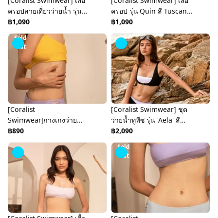
[Coralist Swimwear] เสื้อ
[Coralist Swimwear] เสื้อ
ครอปสายเดี่ยวว่ายน้ำ รุ่น
ครอป รุ่น Quin สี Tuscany
Quin สี Lavender
฿1,090
Yellow (CRBW114)
฿1,090
(CREX279)
Sold
Out
[Coralist
[Coralist Swimwear] ชุด
Swimwear]กางเกงว่ายน้ำ
ว่ายน้ำทูพีซ รุ่น 'Aela' สี
รุ่น Anja สี Lavender
฿890
Midnight/Sunrise
฿2,090
(CREX280)
(CREX239)
Sold
Out