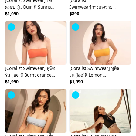
[Coralist Swimwear] เสื้อ
[Coralist
ครอป รุ่น Quin สี Sunrise
Swimwear]กางเกงว่ายน้ำ
(CRBW91)
฿1,090
รุ่น Anja สี Pastel Blue
฿890
(CREX278)
[Coralist Swimwear] ทูพีซ
[Coralist Swimwear] ทูพีซ
รุ่น 'Jae' สี Burnt orange
รุ่น 'Jae' สี Lemon
(CREX220)
฿1,990
(CREX219)
฿1,990
Sold
Out