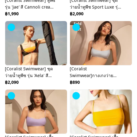
[Coralist Swimwear] ทูพีซ
[Coralist Swimwear] ชุด
รุ่น 'Jae' สี Cannoli cream
ว่ายน้ำทูพีช Sport Luxe รุ่น
(CREX218)
฿1,990
Mael สี Airy Blue/Forest
฿2,090
Green (CREX244)
Sold
Out
[Coralist Swimwear] ชุด
[Coralist
ว่ายน้ำทูพีซ รุ่น 'Aela' สี
Swimwear]กางเกงว่ายน้ำ
Spectra yellow/Mars
฿2,090
รุ่น Anja สี Spectra
฿890
(CREX240)
Yellow(CREX282)
Sold
Out