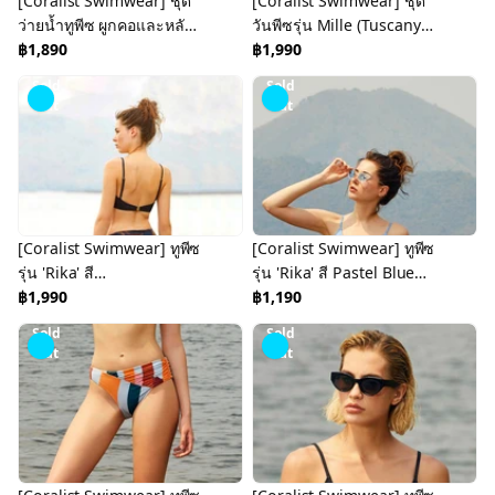
[Coralist Swimwear] ชุด
[Coralist Swimwear] ชุด
ว่ายน้ำทูพีซ ผูกคอและหลัง
วันพีซรุ่น Mille (Tuscany
รุ่น 'Evie' สี มัดย้อม (Tie
฿1,890
Yellow) (CREX188)
฿1,990
Dye) (CREX160)
Sold
Sold
Out
Out
[Coralist Swimwear] ทูพีซ
[Coralist Swimwear] ทูพีซ
รุ่น 'Rika' สี
รุ่น 'Rika' สี Pastel Blue
Midnight/Night Wave
฿1,990
(CREX190-Top)
฿1,190
(CREX191)
Sold
Sold
Out
Out