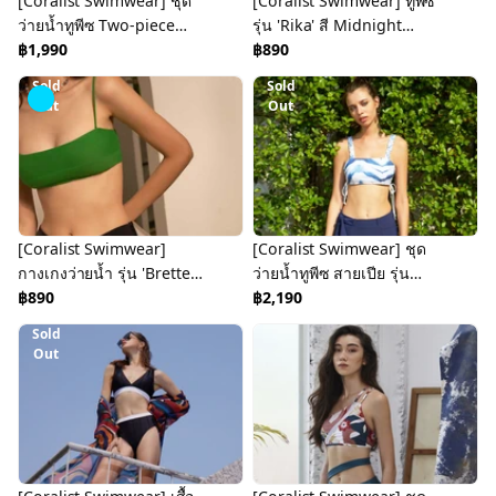
[Coralist Swimwear] ชุด
[Coralist Swimwear] ทูพีซ
ว่ายน้ำทูพีซ Two-piece
รุ่น 'Rika' สี Midnight
'Mille' สี
฿1,990
(CREX192-Bottom)
฿890
'Tangerine/Seaside
Sold
Sold
Daisy' (CREX189)
Out
Out
[Coralist Swimwear]
[Coralist Swimwear] ชุด
กางเกงว่ายน้ำ รุ่น 'Brette'
ว่ายน้ำทูพีซ สายเปีย รุ่น
สี Midnight (CREX238)
฿890
'Thalia' (Tie Dye/Dye
฿2,190
Blue) (CREX158)
Sold
Out