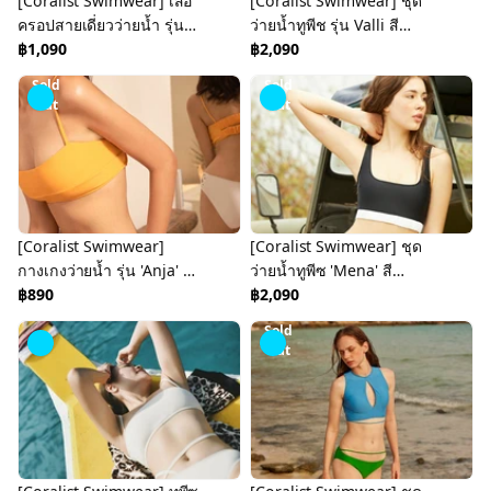
[Coralist Swimwear] เสื้อ
[Coralist Swimwear] ชุด
ครอปสายเดี่ยวว่ายน้ำ รุ่น
ว่ายน้ำทูพีช รุ่น Valli สี
Quinn สี Spectra
฿1,090
Midnight Garden
฿2,090
Yellow(CREX281)
(CREX269)
Sold
Sold
Out
Out
[Coralist Swimwear]
[Coralist Swimwear] ชุด
กางเกงว่ายน้ำ รุ่น 'Anja' สี
ว่ายน้ำทูพีซ 'Mena' สี
Sunrise (CREX235)
฿890
Midnight (CREX195)
฿2,090
Sold
Out