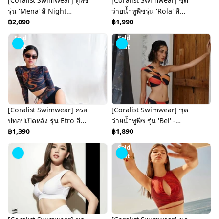
[Coralist Swimwear] ทูพีซ
[Coralist Swimwear] ชุด
รุ่น 'Mena' สี Night
ว่ายน้ำทูพีชรุ่น 'Rola' สี
Wave/Tangerine
฿2,090
Olive (CREX222)
฿1,990
(CREX194)
Sold
Sold
Out
Out
[Coralist Swimwear] ครอ
[Coralist Swimwear] ชุด
ปทอปเปิดหลัง รุ่น Etro สี
ว่ายน้ำทูพีซ รุ่น 'Bel' -
Night Wave (CRBW90)
฿1,390
Urban Jungle Part 2
฿1,890
(Sunset Brush) (CREX136)
Sold
Out