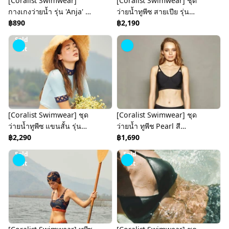
[Coralist Swimwear]
[Coralist Swimwear] ชุด
กางเกงว่ายน้ำ รุ่น 'Anja' สี
ว่ายน้ำทูพีซ สายเปีย รุ่น
Candy Red (CREX236)
฿890
'Thalia' สี
฿2,190
Sunrise/Midnight
Sold
Paradise (CREX157)
Out
[Coralist Swimwear] ชุด
[Coralist Swimwear] ชุด
ว่ายน้ำทูพีซ แขนสั้น รุ่น
ว่ายน้ำ ทูพีช Pearl สี
Anja สี Baby Blue
฿2,290
Midnight (CREX43)
฿1,690
(CREX196)
Sold
Sold
Out
Out