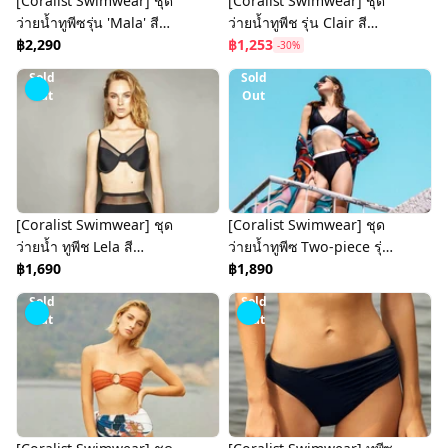
[Coralist Swimwear] ชุด
[Coralist Swimwear] ชุด
ว่ายน้ำทูพีซรุ่น 'Mala' สี
ว่ายน้ำทูพีช รุ่น Clair สี
Burnt orange/green
฿2,290
Midnight/ Scotch Blue
฿1,253
-30%
[CREX289]
(CREX119)
Sold
Sold
Out
Out
[Coralist Swimwear] ชุด
[Coralist Swimwear] ชุด
ว่ายน้ำ ทูพีช Lela สี
ว่ายน้ำทูพีซ Two-piece รุ่น
Midnight (CREX54)
฿1,690
'Rayne' สีดำ Midnight
฿1,890
(CREX163)
Sold
Sold
Out
Out