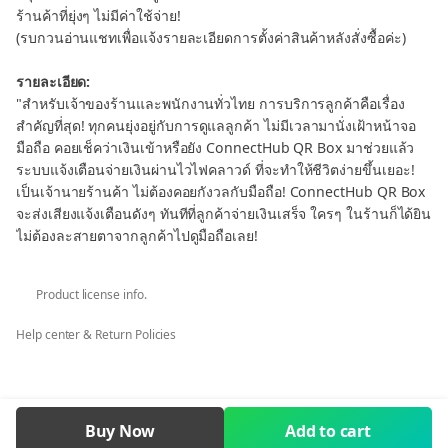
ร้านค้าที่ยุ่งๆ ไม่มีค่าใช้จ่าย!
(รบกวนอ่านแชทเพื่อแจ้งรายละเอียดการตั้งค่าสินค้าหลังสั่งซื้อค่ะ)
รายละเอียด:
"สำหรับเจ้าของร้านและพนักงานทั่วไทย การบริการลูกค้าคือเรื่อง
สำคัญที่สุด! ทุกคนยุ่งอยู่กับการดูแลลูกค้า ไม่มีเวลามานั่งเฝ้าหน้าจอ
มือถือ คอยเช็คว่าเงินเข้าหรือยัง ConnectHub QR Box มาช่วยแล้ว
ระบบแจ้งเตือนจ่ายเงินผ่านไวไฟคลาวด์ ที่จะทำให้ชีวิตง่ายขึ้นเยอะ!
เป็นเจ้านายร้านค้า ไม่ต้องคอยกังวลกับมือถือ! ConnectHub QR Box
จะส่งเสียงแจ้งเตือนดังๆ ทันทีที่ลูกค้าจ่ายเงินเสร็จ ใครๆ ในร้านก็ได้ยิน
ไม่ต้องละสายตาจากลูกค้าไปดูมือถือเลย!
เสียงเตือนดังทั่วร้าน แม้เจ้าของจะเอามือถือไปทำธุระ เดินทางได้อิสระ
Product license info.
เป็นเจ้านายร้านค้า
ConnectHub QR Box
จะส่งเสียงแจ้งเตือน
Help center & Return Policies
ดังๆ ทันทีที่ลูกค้าจ่ายเงินเสร็จ ใครๆ ในร้านก็ได้ยิน ไม่ต้องละสายตา
จากลูกค้าไปดูมือถือเลย!
ลองนึกภาพว่ามันดีแค่ไหน:
Buy Now
Add to cart
ดูแลลูกค้าได้ต่อเนื่อง:
ไม่ต้องหยุดงานมาเช็คมือถือ บริการ