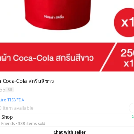
า Coca-Cola สกรีนสีขาว
55
-8%
ire TISI/FDA
 0 item available
 Shop
G
 Friends
338 items sold
Chat with seller