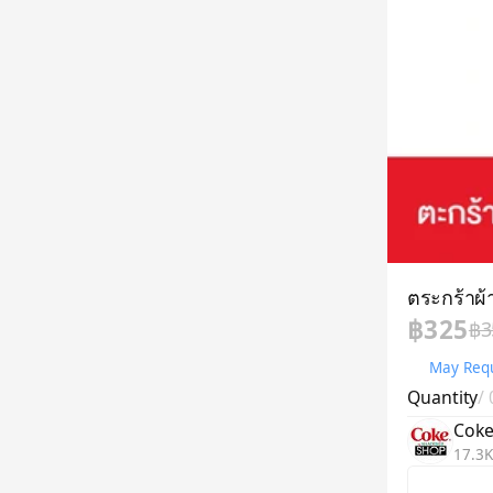
ตระกร้าผ้
฿325
฿3
May Requ
Quantity
/
Coke
17.3K