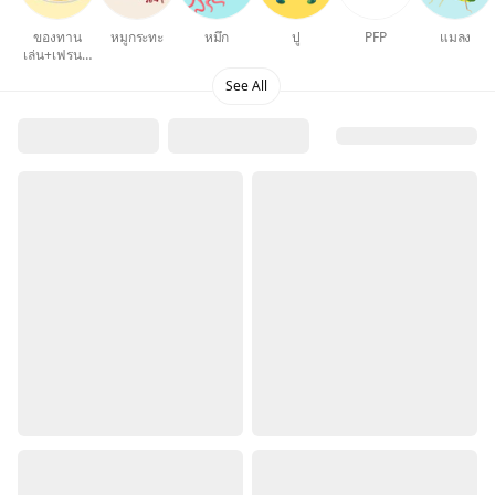
ของทาน
หมูกระทะ
หมึก
ปู
PFP
แมลง
เล่น+เฟรนฟ
ราย
See All