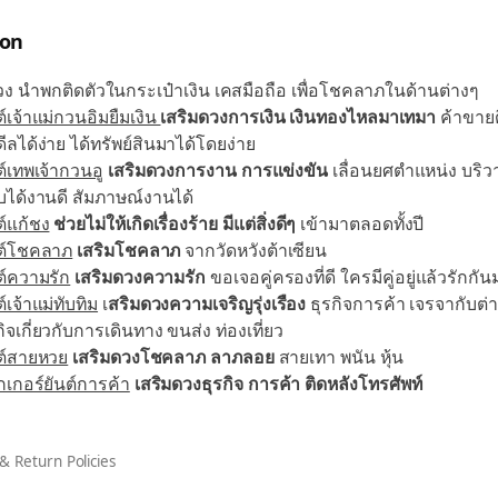
ion
ดวง นำพกติดตัวในกระเป๋าเงิน เคสมือถือ เพื่อโชคลาภในด้านต่างๆ
ต์เจ้าแม่กวนอิมยืมเงิน
เสริมดวงการเงิน เงินทองไหลมาเทมา
ค้าขายด
ดีลได้ง่าย ได้ทรัพย์สินมาได้โดยง่าย
ต์เทพเจ้ากวนอู
เสริมดวงการงาน การแข่งขัน
เลื่อนยศตำแหน่ง บริว
ได้งานดี สัมภาษณ์งานได้
ต์แก้ชง
ช่วยไม่ให้เกิดเรื่องร้าย มีแต่สิ่งดีๆ
เข้ามาตลอดทั้งปี
นต์โชคลาภ
เสริมโชคลาภ
จากวัดหวังต้าเซียน
ต์ความรัก
เสริมดวงความรัก
ขอเจอคู่ครองที่ดี ใครมีคู่อยู่แล้วรักกัน
ต์เจ้าแม่ทับทิม
เ
สริมดวงความเจริญรุ่งเรือง
ธุรกิจการค้า เจรจากับต
กิจเกี่ยวกับการเดินทาง ขนส่ง ท่องเที่ยว
ต์สายหวย
เสริมดวงโชคลาภ ลาภลอย
สายเทา พนัน หุ้น
๊กเกอร์ยันต์การค้า
เสริมดวงธุรกิจ การค้า ติดหลังโทรศัพท์
& Return Policies