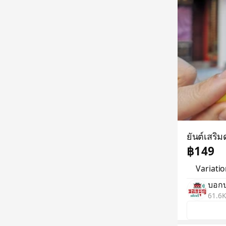
ยันต์เสริ
฿149
Variati
บอกบุ
61.6K