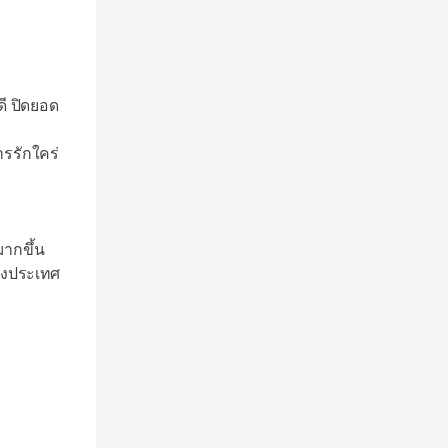
ี ปิดยอด
ารรักใคร่
มากขึ้น
่างประเทศ