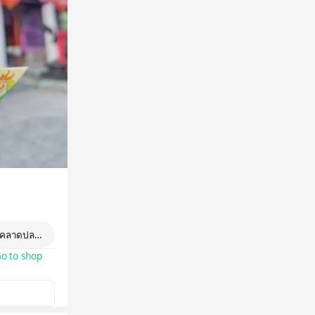
วคลาดปลอดภัย, สุขภาพ, การเรียน, เมตตามหานิยม, ขับรถปลอดภัย, สายหวย, สติ
o to shop