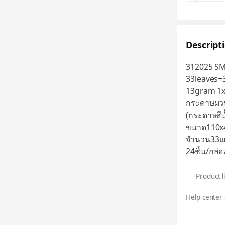
Descript
312025 SM
33leaves+3
13gram 1
กระดาษมวนบ
(กระดาษสีน
ขนาด110x4
จำนวน33แผ
24ชิ้น/กล่
Product l
Help center 