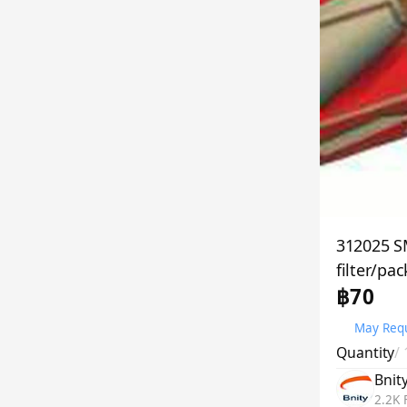
312025 S
filter/pac
฿70
May Requ
Quantity
/
Bnit
2.2K 