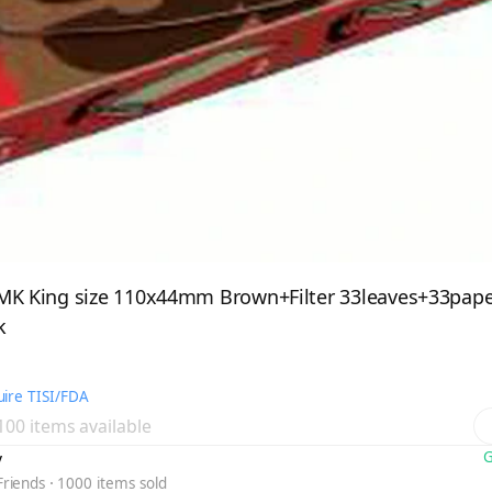
MK King size 110x44mm Brown+Filter 33leaves+33pape
k
ire TISI/FDA
 100 items available
y
G
Friends
1000 items sold