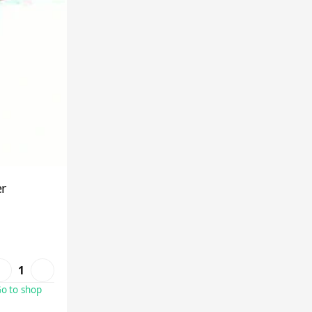
r
1
o to shop