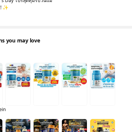
s Day โปรสุดคุ้มรับวันแม่
t! ✨
ons you may love
ein