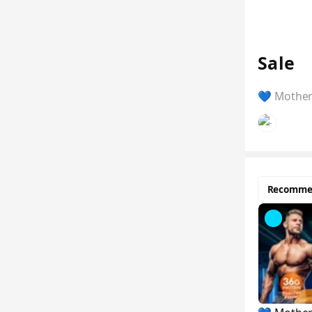
Sale
💙 Mother’
Recomme