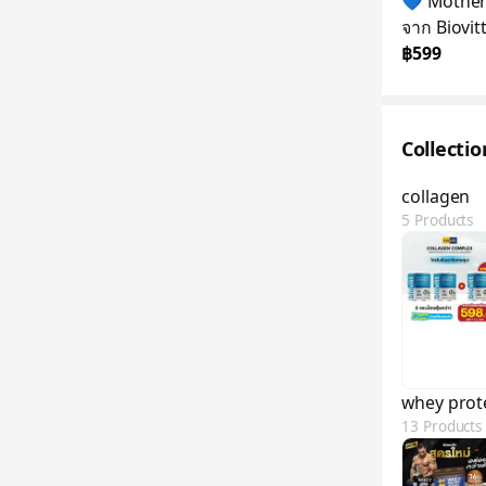
💙 Mother’
จาก Biovit
฿599
Collecti
collagen
5 Products
whey prot
13 Products