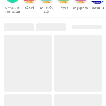
MAYU (มายู
ดีท็อกซ์
ควบคุมน้ำ
บำรุงผิว
บำรุงสุขภาพ
บิวติสริน 333
อาหารเสริม)
หนัก