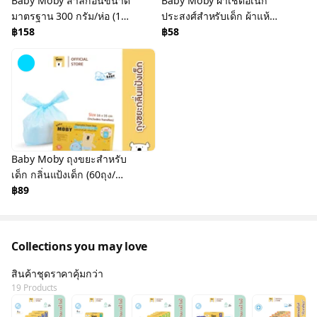
Baby Moby สำลีก้อนขนาด
Baby Moby ผ้าเช็ดอเนก
มาตรฐาน 300 กรัม/ห่อ (1
ประสงศ์สำหรับเด็ก ผ้าแห้ง
ห่อ)
฿158
(1 ห่อ) (30แผ่น/ห่อ)
฿58
Baby Moby ถุงขยะสำหรับ
เด็ก กลิ่นแป้งเด็ก (60ถุง/
กล่อง) (1 กล่อง)
฿89
Collections you may love
สินค้าชุดราคาคุ้มกว่า
19 Products