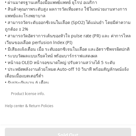
• ผ่านมาตรฐานเครื่องมือแพทย์แพทย์ ยุโรป อเมริกา
• สินค้าคุณภาพระดับสูง ผลการวัดเที่ยงตรง ใช้ในหน่วยงานทางการ
แพทย์และโรงพยาบาล
• สามารถวัดระดับออกซิเจนในเลือด (SpO2) ได้แม่นยำ โดยมีค่าความ
ถูกต้อง ± 2%
• สามารถวัดอัตราการเต้นของหัวใจ pulse rate (PR) และ ค่าการไหล
เวียนของเลือด perfusion lndex (PI)
• มีเสียงแจ้งเตือน เมื่อ ระดับออกซิเจนในเลือด และอัตราชีพจรผิดปกติ
• ระบบวัดผลแบบเรียลไทม์ พร้อมบาร์กราฟแสดงผล
• หน้าจอ OLED หน้าจอขนาดใหญ่ ปรับความสว่างได้ 5 ระดับ
• ประหยัดพลังงานด้วยโหมด Auto-off 10 วินาที พร้อมสัญลักษณ์แจ้ง
เตือนเมื่อแบตเตอรี่ต่ำ
• รับประกันนาน 6 เดือน
Product license info.
อุปกรณ์ที่ได้รับ
• เครื่องวัดออกซิเจนปลายนิ้ว Jumper รุ่น JPD-500D
Help center & Return Policies
• ถ่าน AAA 2 ก้อน
• สายคล้องคอ
• กระเป๋าใส่อุปกรณ์
Sold Out