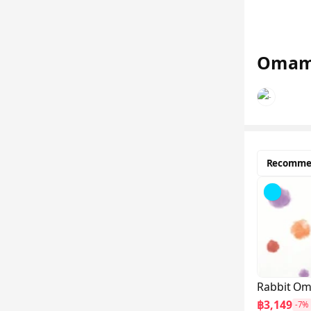
Omamor
Recomme
Rabbit Om
฿3,149
-7%