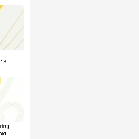
 18K
ring
old