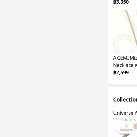
ชุบทอง 18
฿3,350
￼A.CEMI M
Necklace ส
ทอง 18K G
฿2,599
Collecti
Universe 
21 Products