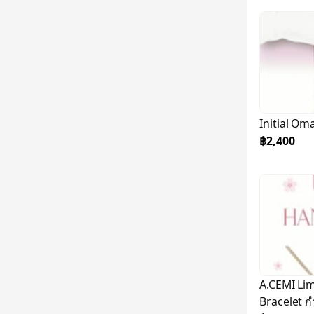
Initial Om
฿2,400
￼A.CEMI L
Bracelet ก