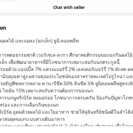
Chat with seller
ion
ผลไม้ และแมลง (นกเล็ก) ยูนิ คอมพลีท
คารพต่อธรรมชาติ เวอร์เซเล-ลากา ศึกษาพฤติกรรมของนกกินผลไม้
ล็ก เพื่อพัฒนาอาหารที่มีโภชนาการเหมาะสมกับนกตระกูลนี้
อยด้วย แอปเปิ้ล 7% แครนเบอร์รี่ 2% เอลเดอร์เบอร์รี่ 1% ผักสด 
ิตามินคุณค่าสูง ผสานคุณประโยชน์ของสาหร่ายทะเลสไปรูไรน่า แล
ด้วยธัญพืชหลากหลาย คานารีซีด 50% ลินซีด 5% ยูนิคอมพลีทสูตรเข้
% ไขมัน 15% เหมาะสมกับความต้องการของนก
หารนกนูทริเบิร์ด หอมอร่อย โภชนาการครบครัน ป้องกันปัญหาโภ
พร่อง และการเลือกกินของนก
ริเบิร์ด อุดมด้วยผลไม้ และใยอาหาร ช่วยให้จุลินทรีย์ชนิดดีในลำไส้
กษาสมดุลของระบบทางเดินอาหาร
ราส่วน แคลเซียม : ฟอสฟอรัส (1.2 : 0.6) อยู่ในระดับสมดุล เพื่อโคร