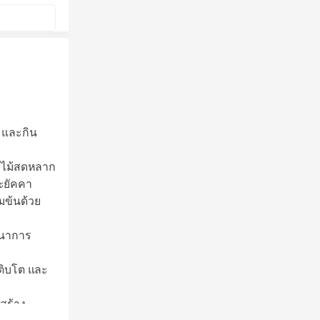
 และกิน
ผลไม้สดหลาก
ะยัคคา
มข้นด้วย
ชนาการ
เติบโต และ
งสร้าง