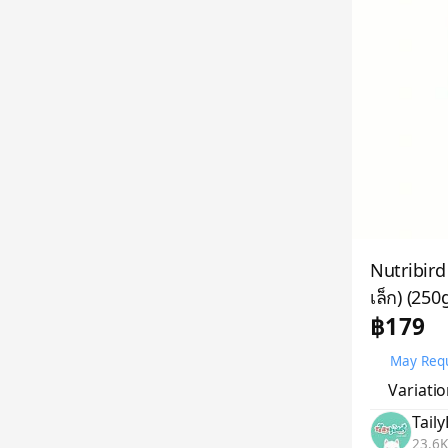
Nutribir
เล็ก) (250
฿179
May Requ
Variati
Tail
23.6K