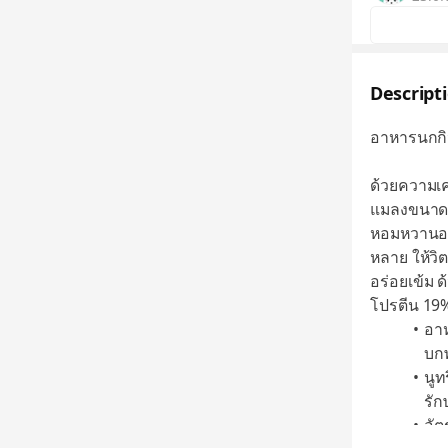
Descript
อาหารนกกิน
ด้วยความเ
แมลงขนาดเ
หอมหวานอร่
หลาย ให้ว
อร่อยเข้ม 
โปรตีน 19
อา
บก
นูท
รั
อัต