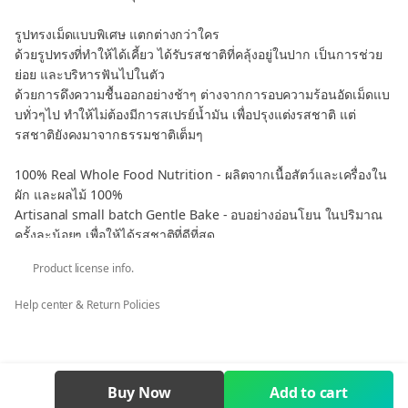
รูปทรงเม็ดแบบพิเศษ แตกต่างกว่าใคร
ด้วยรูปทรงที่ทำให้ได้เคี้ยว ได้รับรสชาติที่คลุ้งอยู่ในปาก เป็นการช่วย
ย่อย และบริหารฟันไปในตัว
ด้วยการดึงความชื้นออกอย่างช้าๆ ต่างจากการอบความร้อนอัดเม็ดแบ
บทั่วๆไป ทำให้ไม่ต้องมีการสเปรย์น้ำมัน เพื่อปรุงแต่งรสชาติ แต่
รสชาติยังคงมาจากธรรมชาติเต็มๆ
100% Real Whole Food Nutrition - ผลิตจากเนื้อสัตว์และเครื่องใน
ผัก และผลไม้ 100%
Artisanal small batch Gentle Bake - อบอย่างอ่อนโยน ในปริมาณ
ครั้งละน้อยๆ เพื่อให้ได้รสชาติที่ดีที่สุด
Minimally process to safeguard more of the taste & nutrition
Product license info.
- สูตรอาหารทั้งหมดของเราสร้างขึ้นจากวัตถุดิบที่เรียบง่าย สด และมี
ประโยชน์ และรสชาติที่โดดเด่นตามธรรมชาติ
Help center & Return Policies
It's the stuff we never use in our food that makes it healthy -
ไม่มีอะไรที่ไม่จำเป็นถูกเพิ่มเข้าไปและไม่มีอะไรสำคัญที่ถูกพรากไป
Buy Now
Add to cart
ส่วนผสมปลาโฮกิ ผ้าขี้ริ้ววัว ตับวัว ฟักทอง เมล็ดแฟกซ์ แครอท หอย