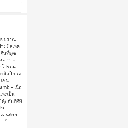
พืชบราณ
่าง มิลเลต
ตีนที่อุดม
Grains –
ละโปรตีน
ายพันปี รวม
 เช่น
amb – เนื้อ
และเป็น
้มกันที่ดีมี
ป็น
้นตอนท้าย
ปอนด์มอบ