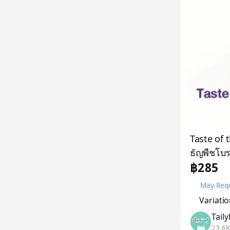
Taste of 
ธัญพืชโบ
฿285
May Requ
Variati
Tail
23.6K