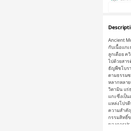
Descript
Ancient M
กับเนื้อแกะ
ลูกเดือย คว
ไปด้วยสารต
ธัญพืชโบรา
ตามธรรมชาต
หลากหลายชน
วิตามิน แร
แกะซึ่งเป็
แหล่งโปรตีน
ความสำคัญต
กรรมสิทธิ์
ของการปรุง