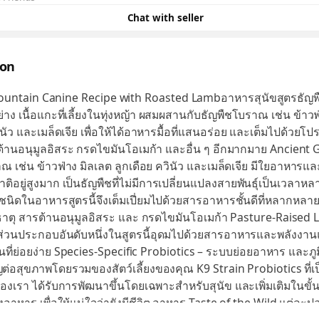
Chat with seller
ion
ountain Canine Recipe with Roasted Lambอาหารสุนัขสูตรธัญ
ย่าง เนื้อแกะที่เลี้ยงในทุ่งหญ้า ผสมผสานกับธัญพืชโบราณ เช่น ข้าวฟ
ินัว และเมล็ดเจีย เพื่อให้ได้อาหารมื้อที่แสนอร่อย และเต็มไปด้วยโปร
้านอนุมูลอิสระ กรดไขมันโอเมก้า และอื่น ๆ อีกมากมาย Ancient 
ณ เช่น ข้าวฟ่าง มิลเลต ลูกเดือย ควินัว และเมล็ดเจีย มีใยอาหารแ
ิอยู่สูงมาก เป็นธัญพืชที่ไม่มีการเปลี่ยนแปลงสายพันธุ์เป็นเวลาหล
ิดในอาหารสูตรนี้จึงเต็มเปี่ยมไปด้วยสารอาหารชั้นดีที่หลากหลาย
่ธาตุ สารต้านอนุมูลอิสระ และ กรดไขมันโอเมก้า Pasture-Raised L
นส่วนประกอบอันดับหนึ่งในสูตรนี้อุดมไปด้วยสารอาหารและพลังงาน
ที่ย่อยง่าย Species-Specific Probiotics – ระบบย่อยอาหาร และภูมิคุ
่อสุขภาพโดยรวมของสัตว์เลี้ยงของคุณ K9 Strain Probiotics ที่เ
ของเรา ได้รับการพัฒนาขึ้นโดยเฉพาะสำหรับสุนัข และเพิ่มเติมในขั
อาหาร เพื่อให้แน่ใจว่ายังมีชีวิต อาหาร Taste of the Wild แต่ละ