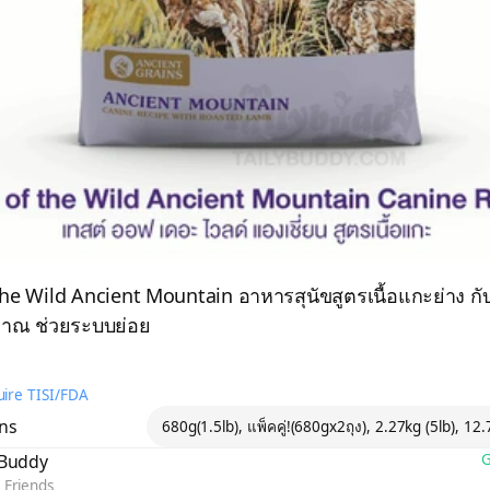
the Wild Ancient Mountain อาหารสุนัขสูตรเนื้อแกะย่าง กั
ราณ ช่วยระบบย่อย
ire TISI/FDA
ons
680g(1.5lb), แพ็คค
yBuddy
G
 Friends