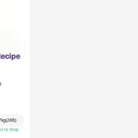
บ
ู่!(680gx2ถุง), 2.27kg (5lb), 12.7kg(28lb)
o to shop