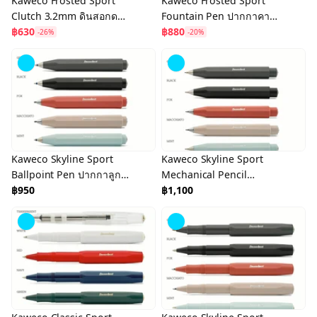
Kaweco Frosted Sport
Kaweco Frosted Sport
Clutch 3.2mm ดินสอกดคา
Fountain Pen ปากกาคาเว
เวโก้ รุ่น Frosted Sport
฿630
โก้หมึกซึม รุ่น Frosted
฿880
-26%
-20%
ขนาดไส้ 3.2mm
Sport
Kaweco Skyline Sport
Kaweco Skyline Sport
Ballpoint Pen ปากกาลูก
Mechanical Pencil
ลื่นคาเวโก้ รุ่น Skyline
฿950
0.7mm ดินสอกดคาเวโก้
฿1,100
Sport
รุ่น Skyline Sport ขนาดไส้
0.7mm