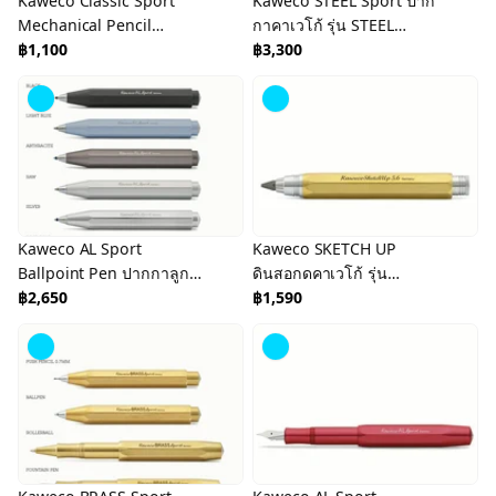
Kaweco Classic Sport
Kaweco STEEL Sport ปาก
Mechanical Pencil
กาคาเวโก้ รุ่น STEEL
0.7mm ดินสอกดคาเวโก้
฿1,100
Sport
฿3,300
รุ่น Classic Sport ขนาดไส้
0.7mm
Kaweco AL Sport
Kaweco SKETCH UP
Ballpoint Pen ปากกาลูก
ดินสอกดคาเวโก้ รุ่น
ลื่นคาเวโก้ รุ่น AL Sport
฿2,650
SKETCH UP ขนาดไส้ 5.6
฿1,590
mm