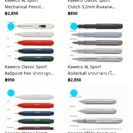
Kaweco AL Sport
Kaweco Classic Sport
Mechanical Pencil
Clutch 3.2mm ดินสอกดคา
0.7mm ดินสอกดคาเวโก้
฿2,850
เวโก้ รุ่น Classic Sport
฿850
รุ่น AL Sport ขนาดไส้
ขนาดไส้ 3.2mm
0.7mm
Kaweco Classic Sport
Kaweco AL Sport
Ballpoint Pen ปากกาลูก
Rollerball ปากกาคาเวโก้
ลื่นคาเวโก้ รุ่น Classic
฿950
หมึกเจล รุ่น AL Sport
฿2,850
Sport