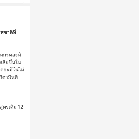
สชาติที่
ิมกรดอะมิ
เสียขึ้นใน
รดอะมิโนไม่
ิตามินที่
สูตรเดิม 12
ันเตา)