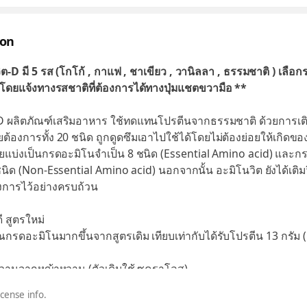
ion
ต-D มี 5 รส (โกโก้ , กาแฟ , ชาเขียว , วานิลลา , ธรรมชาติ ) เลือกร
 โดยแจ้งทางรสชาติที่ต้องการได้ทางปุ่มแชตขวามือ **
-D ผลิตภัณฑ์เสริมอาหาร ใช้ทดแทนโปรตีนจากธรรมชาติ ด้วยการเต
ยต้องการทั้ง 20 ชนิด ถูกดูดซึมเอาไปใช้ได้โดยไม่ต้องย่อยให้เกิดของ
ยแบ่งเป็นกรดอะมิโนจำเป็น 8 ชนิด (Essential Amino acid) และก
นิด (Non-Essential Amino acid) นอกจากนั้น อะมิโนวิต ยังได้เติมว
งการไว้อย่างครบถ้วน
ี สูตรใหม่
าณกรดอะมิโนมากขึ้นจากสูตรเดิม เทียบเท่ากับได้รับโปรตีน 13 กรัม (
วานจากหญ้าหวาน (ตัวเดิมใช้ ซูคราโลส)
นจากพืช 100% มาย่อยเป็นกรดอะมิโน (โปรตีนจากถั่วเหลืองและถั่วล
icense info.
มินดีสาม (Vitamin D3)