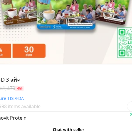
-D 3 แพ็ค
฿1,470
-8%
ire TISI/FDA
 998 items available
G
ovit Protein
Chat with seller