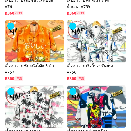
เสื้อฮาวาย เสือชูนิ้วเล่นบอล
เสื้อฮาวาย คิตสึเนะ เมฆ
A761
น้ำตาล A759
฿360
฿360
-23%
-23%
Sold
Sold
Out
Out
เสื้อฮาวาย ชิบะนั่งโต๊ะ 3 ตัว
เสื้อฮาวาย เรือใบอาทิตย์นก
A757
A756
฿360
฿360
-23%
-23%
Sold
Out