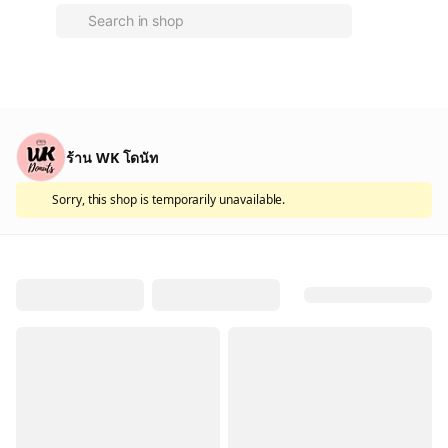
ร้าน WK โดนัท
Sorry, this shop is temporarily unavailable.