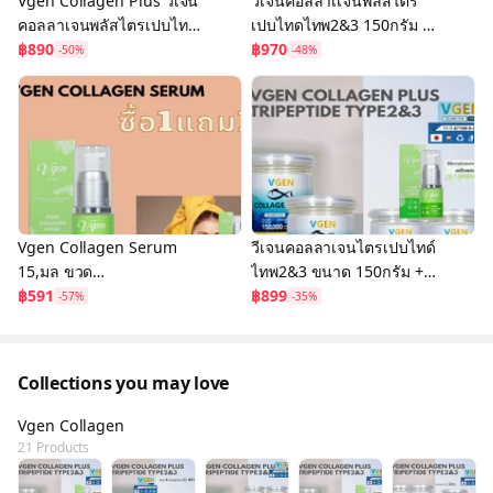
Vgen Collagen Plus วีเจน
วีเจนคอลลาเเจนพลัสไตร
คอลลาเจนพลัสไตรเปบไทด
เปบไทดไทพ2&3 150กรัม 1
ไทพ2&3 ชุดคู่สุดคุ้ม
฿890
กระปุก + 50 กรัม 2 กระปุก
฿970
-50%
-48%
150กรัม 1+1 #Ontv
#Ontv
Vgen Collagen Serum
วีเจนคอลลาเจนไตรเปบไทด์
15,มล ขวด
ไทพ2&3 ขนาด 150กรัม +
ละ690ซื้อ1แถม1
฿591
50กรัม 2 กระปุก+ วีเจนเซ
฿899
-57%
-35%
รั่ม 1ขวด+โลชั่น
Collections you may love
Vgen Collagen
21 Products