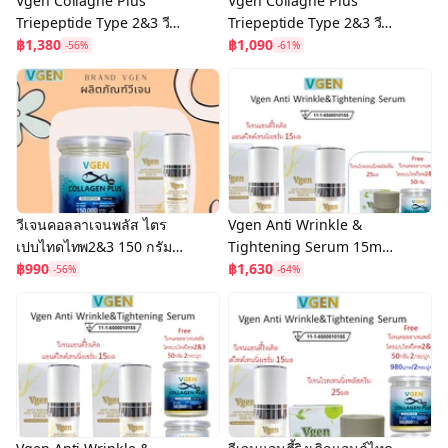
Vgen Collagne Plus
Vgen Collagne Plus
Triepeptide Type 2&3 วี
Triepeptide Type 2&3 วี
เจนคอลลาเจนพลัส ไตรเปบ
฿1,380
เจนคอลลาเจนพลัส ไตรเปบ
฿1,090
-56%
-61%
ไทดไทพ2&3 + Serum
ไทดไทพ2&3 150ก=1 ,
50ก=1+เซรั่ม
วีเจนคอลลาเจนพลัส ไตร
Vgen Anti Wrinkle &
เปบไทดไทพ2&3 150 กรัม 1
Tightening Serum 15ml
กระปุก คู่วีเจนแอนตี้ริงเคิล
฿990
วีเจนแอนตี้ริงเคิลแอนด์ไทด
฿1,630
-56%
-64%
แอนด์ไทดเทนนิ่งเซรัม1
เทนนิ่งเซรั่ม 2ฟรี 2