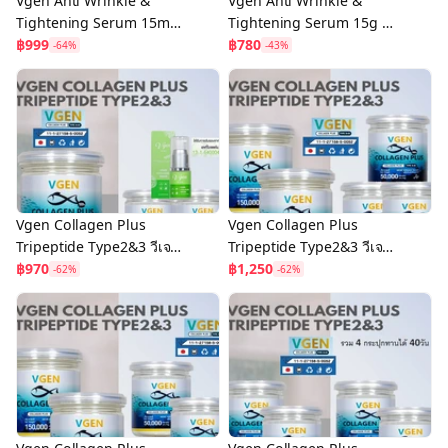
Vgen Anti Wrinkle &
Vgen Anti Wrinkle &
Tightening Serum 15ml
Tightening Serum 15g วี
วีเจนแอนตี้ริงเคิลแอนด์ไทด
฿999
เจนแอนตี้ริงเคิลแอนด์ไทด
฿780
-64%
-43%
เทนนิ่งเซรั่ม แพ็คคู่ 2 ขวด
เทนนิ่งเซรั่ม 1ขวด
Vgen Collagen Plus
Vgen Collagen Plus
Tripeptide Type2&3 วีเจน
Tripeptide Type2&3 วีเจน
คอลลาเจนพลัสไตรเปบไทด
฿970
คอลลาเจนพลัสไตรเปบไทด
฿1,250
-62%
-62%
ไทพ2&3
ไทพ2&3
150กรัม=1+50กรัม 2กป+เซ
150กรัม=2กป+50กรัม=3กป
รั่ม
#ontv