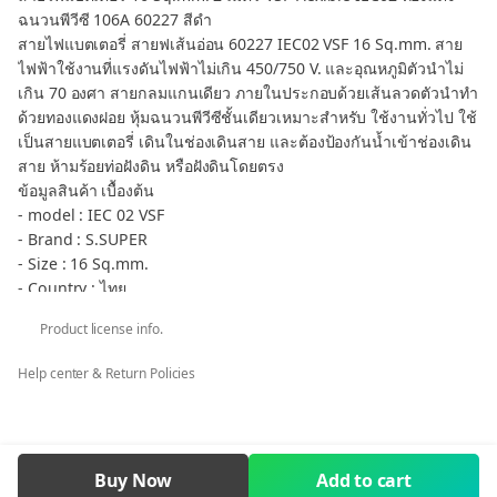
ฉนวนพีวีซี 106A 60227 สีดำ
สายไฟแบตเตอรี่ สายฟเส้นอ่อน 60227 IEC02 VSF 16 Sq.mm. สาย
ไฟฟ้าใช้งานที่แรงดันไฟฟ้าไม่เกิน 450/750 V. และอุณหภูมิตัวนำไม่
เกิน 70 องศา สายกลมแกนเดียว ภายในประกอบด้วยเส้นลวดตัวนำทำ
ด้วยทองแดงฝอย หุ้มฉนวนพีวีซีชั้นเดียวเหมาะสำหรับ ใช้งานทั่วไป ใช้
เป็นสายแบตเตอรี่ เดินในช่องเดินสาย และต้องป้องกันน้ำเข้าช่องเดิน
สาย ห้ามร้อยท่อฝังดิน หรือฝังดินโดยตรง
ข้อมูลสินค้า เบื้องต้น
- model : IEC 02 VSF
- Brand : S.SUPER
- Size : 16 Sq.mm.
- Country : ไทย
- Certificate : 60227
Product license info.
- Voltage : 450/750V
- Core : Single Core
Help center & Return Policies
- Insulated : PVC
- TIS : 11-2553 Part 3, Table 3
- color : BLACK สีดำ
- ความยาว : 2 เมตร
Buy Now
Add to cart
กลุ่มสินค้า 16 mm2 สายไฟ แบตเตอรี่ - Flexible Battery Cable 16