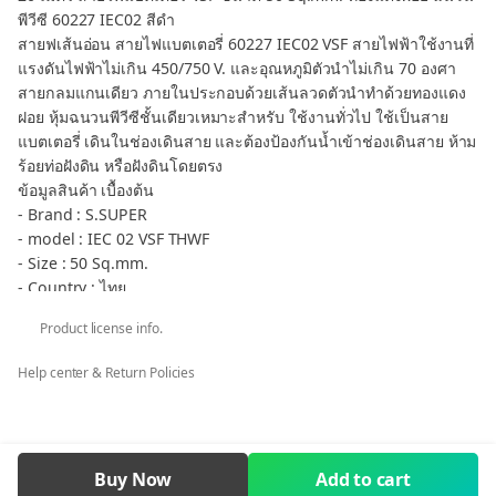
พีวีซี 60227 IEC02 สีดำ
สายฟเส้นอ่อน สายไฟแบตเตอรี่ 60227 IEC02 VSF สายไฟฟ้าใช้งานที่
แรงดันไฟฟ้าไม่เกิน 450/750 V. และอุณหภูมิตัวนำไม่เกิน 70 องศา
สายกลมแกนเดียว ภายในประกอบด้วยเส้นลวดตัวนำทำด้วยทองแดง
ฝอย หุ้มฉนวนพีวีซีชั้นเดียวเหมาะสำหรับ ใช้งานทั่วไป ใช้เป็นสาย
แบตเตอรี่ เดินในช่องเดินสาย และต้องป้องกันน้ำเข้าช่องเดินสาย ห้าม
ร้อยท่อฝังดิน หรือฝังดินโดยตรง
ข้อมูลสินค้า เบื้องต้น
- Brand : S.SUPER
- model : IEC 02 VSF THWF
- Size : 50 Sq.mm.
- Country : ไทย
- Certificate : 60227
Product license info.
- Voltage : 450/750V
- Core : Single Core
Help center & Return Policies
- Insulated : PVC
- TIS : 11-2553 Part 3, Table 3
- color : Black
- ความยาว : 20 เมตร
Buy Now
Add to cart
กลุ่มสินค้า 50 mm2 สายไฟ แบตเตอรี่ - Flexible Battery Cable 50