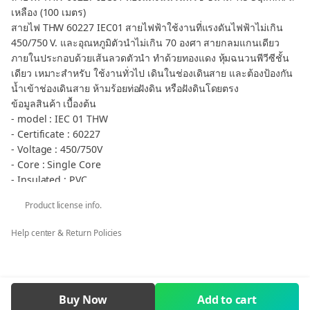
เหลือง (100 เมตร)
สายไฟ THW 60227 IEC01 สายไฟฟ้าใช้งานที่แรงดันไฟฟ้าไม่เกิน
450/750 V. และอุณหภูมิตัวนำไม่เกิน 70 องศา สายกลมแกนเดียว
ภายในประกอบด้วยเส้นลวดตัวนำ ทำด้วยทองแดง หุ้มฉนวนพีวีซีชั้น
เดียว เหมาะสำหรับ ใช้งานทั่วไป เดินในช่องเดินสาย และต้องป้องกัน
น้ำเข้าช่องเดินสาย ห้ามร้อยท่อฝังดิน หรือฝังดินโดยตรง
ข้อมูลสินค้า เบื้องต้น
- model : IEC 01 THW
- Certificate : 60227
- Voltage : 450/750V
- Core : Single Core
- Insulated : PVC
- TIS : 11-2553 Part 3, Table 1
Product license info.
- color : ํYELLOW สีเหลือง
- ม้วน : 100 เมตร
Help center & Return Policies
กลุ่มสินค้า สายไฟ THW 60227 IEC01 - THW Cable 60227 IEC01
** กรณีต้องการภาษีมูลค่าเพิ่ม ใบเสร็จรับเงิน ในนามบริษัท หจก. ร้าน
ค้า โรงเรียน ราชการ คลิก ต้องการ VAT เท่านั้น
THW Cable 60227 IEC 01 Copper Conductor PVC Insulated 1.5
Buy Now
Add to cart
Sq.mm YELLOW 100m.