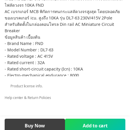
ไฟลัดวงจร 10KA FND
AC เบรกเกอร์ MCB พิกัดการทนกระแสลัดวงจรสูงสุด โดยปลอดภัย
ของเบรคเกอร์ icu. สูงถึง 10KA รุ่น DL7-63 230V/415V 2Pole
สำหรับติดตั้งในกล่องคอนโทรล Din rail AC Miniature Circuit
Breaker
ข้อมูลสินค้า เบื้องต้น
- Brand Name : FND
- Model Number : DL7-63
- Rated voltage : AC 415V
- Rated current : 32A
- Rated short-circuit capacity (Icn) : 10KA
- Electro-mechanical endurance : 8000
- Rated impulse withstand voltage : 6.2kV
Product license info.
กลุ่มสินค้า เบรกเกอร์ AC - Breaker AC MCB MCCB
** กรณีต้องการภาษีมูลค่าเพิ่ม ใบเสร็จรับเงิน ในนามบริษัท หจก. ร้าน
Help center & Return Policies
ค้า โรงเรียน ราชการ คลิก ต้องการ VAT เท่านั้น
DL7-63 AC MCB 32A 2Pole 10KA Mini Circuit Breaker
DL7-63 mini circuit breaker 10KA (SAA NO
130852)
Construction and Feature
The state-of-art
Buy Now
Add to cart
designElegant appearance cover and handle in arc shape