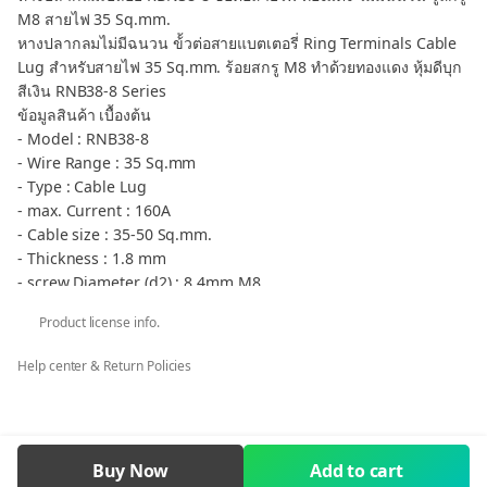
M8 สายไฟ 35 Sq.mm.
หางปลากลมไม่มีฉนวน ข้้วต่อสายแบตเตอรี่ Ring Terminals Cable
Lug สำหรับสายไฟ 35 Sq.mm. ร้อยสกรู M8 ทำด้วยทองแดง หุ้มดีบุก
สีเงิน RNB38-8 Series
ข้อมูลสินค้า เบื้องต้น
- Model : RNB38-8
- Wire Range : 35 Sq.mm
- Type : Cable Lug
- max. Current : 160A
- Cable size : 35-50 Sq.mm.
- Thickness : 1.8 mm
- screw Diameter (d2) : 8.4mm M8
- Cable Dimension (d) : 9.7 mm.
Product license info.
กลุ่มสินค้า หางปลากลม เปลือย RNB - Non-Insulated Ated Ring
RNB
Help center & Return Policies
** กรณีต้องการภาษีมูลค่าเพิ่ม ใบเสร็จรับเงิน ในนามบริษัท หจก. ร้าน
ค้า โรงเรียน ราชการ คลิก ต้องการ VAT เท่านั้น
RBN38-8 TKS Cable Lug Copper Ring Terminal Cable Wire 35
Sq.mm. Screw M8
Buy Now
Add to cart
RNB38-8 tuber terminal, Terminals, Cable Lug, Non-Insulated.