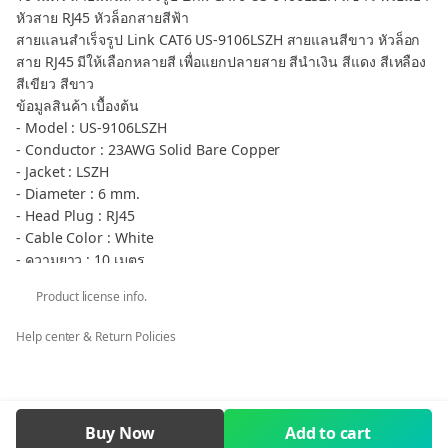
หัวสาย RJ45 หัวล็อกสายสีฟ้า
สายแลนสำเร็จรูป Link CAT6 US-9106LSZH สายแลนสีขาว หัวล็อก
สาย RJ45 มีให้เลือกหลายสี เพื่อแยกปลายสาย สีนำเงิน สีแดง สีเหลือง
สีเขียว สีขาว
ข้อมูลสินค้า เบื้องต้น
- Model : US-9106LSZH
- Conductor : 23AWG Solid Bare Copper
- Jacket : LSZH
- Diameter : 6 mm.
- Head Plug : RJ45
- Cable Color : White
- ความยาว : 10 เมตร
- Color Lock Plug : Blue น้ำเงิน
Product license info.
กลุ่มสินค้า สาย LAN สายอินเตอร์เน็ต - CAT6 LAN Network Cable
** กรณีต้องการภาษีมูลค่าเพิ่ม ใบเสร็จรับเงิน ในนามบริษัท หจก. ร้าน
Help center & Return Policies
ค้า โรงเรียน ราชการ คลิก ต้องการ VAT เท่านั้น
LAN CABLE CAT6 US-9106LSZH Color White Plug RJ45 Lock
Color BLUE Long 10m.
LAN CABLE CAT6 US-9106LSZH LAN Cable Color White Plug
Buy Now
Add to cart
RJ45 Lock Color Blue White Red Green Yellow