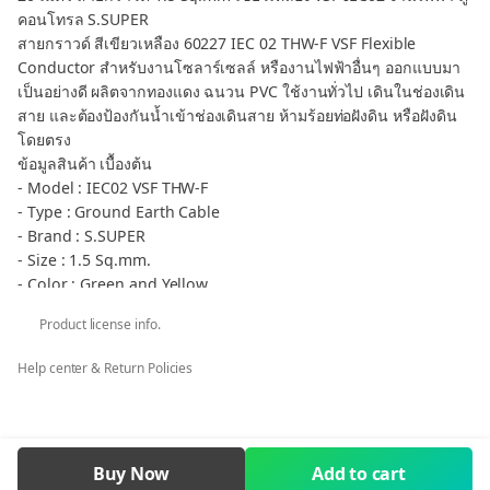
คอนโทรล S.SUPER
สายกราวด์ สีเขียวเหลือง 60227 IEC 02 THW-F VSF Flexible
Conductor สำหรับงานโซลาร์เซลล์ หรืองานไฟฟ้าอื่นๆ ออกแบบมา
เป็นอย่างดี ผลิตจากทองแดง ฉนวน PVC ใช้งานทั่วไป เดินในช่องเดิน
สาย และต้องป้องกันน้ำเข้าช่องเดินสาย ห้ามร้อยท่อฝังดิน หรือฝังดิน
โดยตรง
ข้อมูลสินค้า เบื้องต้น
- Model : IEC02 VSF THW-F
- Type : Ground Earth Cable
- Brand : S.SUPER
- Size : 1.5 Sq.mm.
- Color : Green and Yellow
- Voltage Rating : 450/750 V
Product license info.
- TIS : 11-2553 Part 3, Table 3
- Insulation, Jacket : PVC
Help center & Return Policies
- ความยาว : 20 เมตร
กลุ่มสินค้า กราวด์ เขียว-เหลือง 1.5 mm2 - Cable Ground 1.5
Sq.mm.
** กรณีต้องการภาษีมูลค่าเพิ่ม ใบเสร็จรับเงิน ในนามบริษัท หจก. ร้าน
Buy Now
Add to cart
ค้า โรงเรียน ราชการ คลิก ต้องการ VAT เท่านั้น